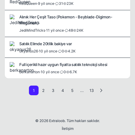
RedQueen
·
9 yil once
·
31
23K
Alınık Her Çeşit Taso (Pokemon - Beyblade-Digimon-
Megaman)
JediMindTricks
·
11 yil once
·
48
24K
Satılık Elimde 20tllik bakiye var
okyanus26
·
10 yil once
·
0
4.2K
Full içerikli hazır uygun fiyatta satılık teknoloji sitesi
berkanarton
·
10 yil once
·
0
6.7K
1
2
3
4
5
...
13
© 2026 Extraloob. Tüm hakları saklıdır.
İletişim