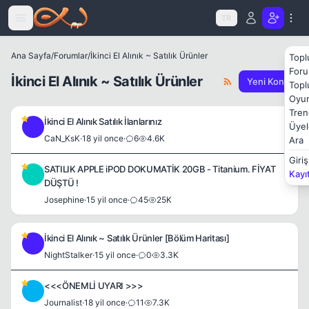
Icerige atla
TR
Ana Sayfa
/
Forumlar
/
İkinci El Alınık ~ Satılık Ürünler
Topl
Foru
İkinci El Alınık ~ Satılık Ürünler
Yeni Konu
Topl
Oyun
Tren
İkinci El Alınık Satılık İlanlarınız
Üyel
C
CaN_KsK
·
18 yil once
·
6
4.6K
Ara
Giriş
SATILIK APPLE iPOD DOKUMATİK 20GB - Titanium. FİYAT
Kayı
J
DÜŞTÜ !
Josephine
·
15 yil once
·
45
25K
İkinci El Alınık ~ Satılık Ürünler [Bölüm Haritası]
N
NightStalker
·
15 yil once
·
0
3.3K
<<<ÖNEMLİ UYARI >>>
J
Journalist
·
18 yil once
·
11
7.3K