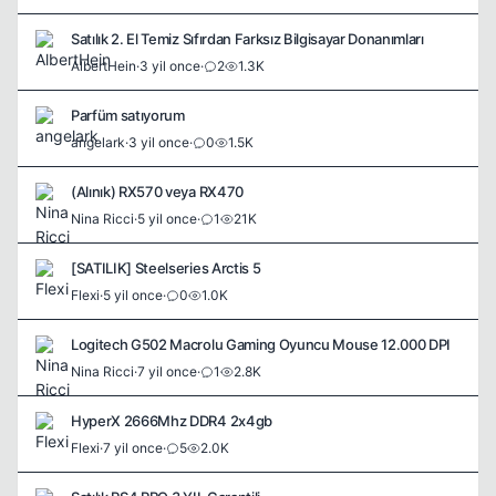
Satılık 2. El Temiz Sıfırdan Farksız Bilgisayar Donanımları
AlbertHein
·
3 yil once
·
2
1.3K
Parfüm satıyorum
angelark
·
3 yil once
·
0
1.5K
(Alınık) RX570 veya RX470
Nina Ricci
·
5 yil once
·
1
21K
[SATILIK] Steelseries Arctis 5
Flexi
·
5 yil once
·
0
1.0K
Logitech G502 Macrolu Gaming Oyuncu Mouse 12.000 DPI
Nina Ricci
·
7 yil once
·
1
2.8K
HyperX 2666Mhz DDR4 2x4gb
Flexi
·
7 yil once
·
5
2.0K