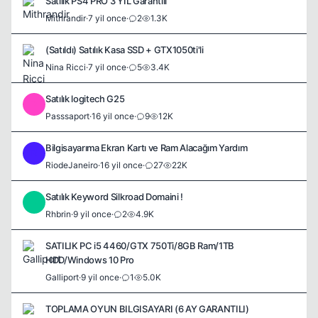
Satılık PS4 PRO 3 YIL Garantili
Mithrandir
·
7 yil once
·
2
1.3K
(Satıldı) Satılık Kasa SSD + GTX1050ti'li
Nina Ricci
·
7 yil once
·
5
3.4K
Satılık logitech G25
P
Passsaport
·
16 yil once
·
9
12K
Bilgisayarıma Ekran Kartı ve Ram Alacağım Yardım
R
RiodeJaneiro
·
16 yil once
·
27
22K
Satılık Keyword Silkroad Domaini !
R
Rhbrin
·
9 yil once
·
2
4.9K
SATILIK PC i5 4460/GTX 750Ti/8GB Ram/1TB
HDD/Windows 10 Pro
Galliport
·
9 yil once
·
1
5.0K
TOPLAMA OYUN BILGISAYARI (6 AY GARANTILI)