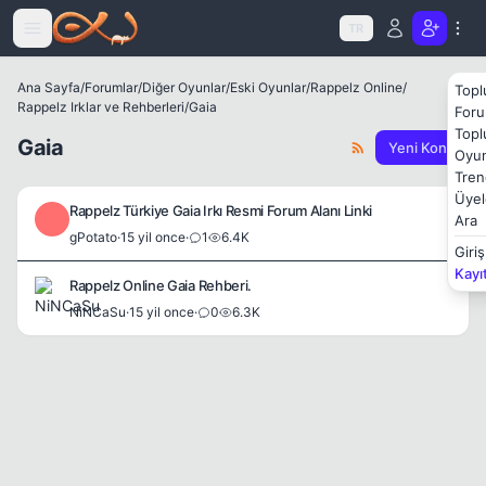
Icerige atla
TR
Ana Sayfa
/
Forumlar
/
Diğer Oyunlar
/
Eski Oyunlar
/
Rappelz Online
/
Topl
Rappelz Irklar ve Rehberleri
/
Gaia
Foru
Topl
Gaia
Yeni Konu
Oyun
Tren
Üyel
Rappelz Türkiye Gaia Irkı Resmi Forum Alanı Linki
G
Ara
gPotato
·
15 yil once
·
1
6.4K
Giriş
Kayı
Rappelz Online Gaia Rehberi.
NiNCaSu
·
15 yil once
·
0
6.3K