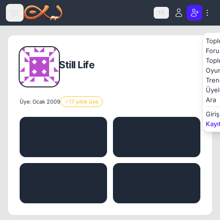
Icerige atla
TR
Topl
Foru
Topl
Still Life
Oyun
Tren
Üyel
Ara
Üye: Ocak 2009
⭐
17 yıllık üye
Giriş
Kayı
MESAJ
KONU
527
0
BEĞENILER
İTIBAR
0
0