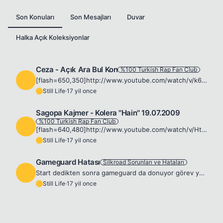
Son Konuları
Son Mesajları
Duvar
Halka Açık Koleksiyonlar
Ceza - Açık Ara Bul Kon
%100 Turkish Rap Fan Club
S
[flash=650,350]http://www.youtube.com/watch/v/k6xM90vochA&amp;feature=related[/flash]
Still Life
·
17 yil once
S
Sagopa Kajmer - Kolera ''Hain'' 19.07.2009
%100 Turkish Rap Fan Club
S
[flash=640,480]http://www.youtube.com/watch/v/Htfg3Slyo4M[/flash]
Still Life
·
17 yil once
S
Gameguard Hatası
Silkroad Sorunları ve Hataları
S
Start dedikten sonra gameguard da donuyor görev yöneticisini actıgımda sağ tarfda yanıt vermiyor diyor ne yapmam gerek acaba yardım ederseniz sevinirim teşekkürler 👍
Still Life
·
17 yil once
S