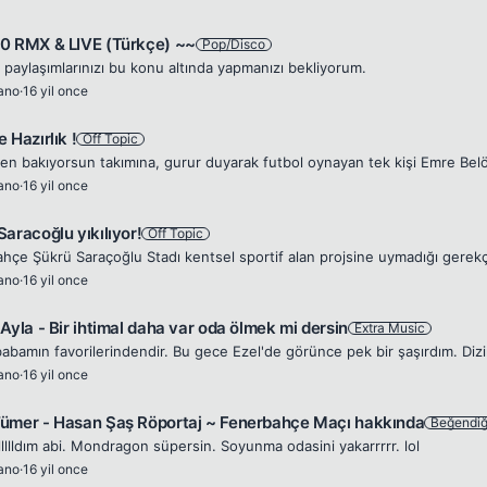
0 RMX & LIVE (Türkçe) ~~
Pop/Disco
r paylaşımlarınızı bu konu altında yapmanızı bekliyorum.
rano
·
16 yil once
 Hazırlık !
Off Topic
rano
·
16 yil once
aracoğlu yıkılıyor!
Off Topic
rano
·
16 yil once
Ayla - Bir ihtimal daha var oda ölmek mi dersin
Extra Music
rano
·
16 yil once
ümer - Hasan Şaş Röportaj ~ Fenerbahçe Maçı hakkında
Beğendiğ
lllllldım abi. Mondragon süpersin. Soyunma odasini yakarrrrr. lol
rano
·
16 yil once