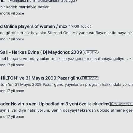
i.. ''
Mangalda Kül Bırakmayanların Sözlüğü
bir kadeh martiniyle baslar..
rano
·
16 yil once
ad Online players of women / mcx ^^
Off Topic
rano
·
17 yil once
 Sali - Herkes Evine ( Dj Maydonoz 2009 )
Müzik
rano
·
17 yil once
 HİLTON" ve 31 Mayıs 2009 Pazar günü
Off Topic
rano
·
17 yil once
oader No virus yeni Uploadladım 3 yeni özelik ekledim
iSro Ücretsiz
 aynısı var diye hatırlıyorum. Senin dosyayı tekrardan upload etmene ger
rano
·
17 yil once