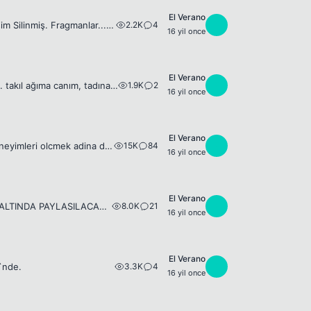
El Verano
2.2K
4
E
Kurtlar Vadisi GLADIO... Film hakkindakiler... - Resim Silinmiş. Gladio ekip... - Resim Silinmiş. Fragmanlar... [youtube]o9BmFe8QqyY&amp;feature=related[/youtube] P. S; Inanilmaz guzel bir film.Gerce...
16 yil once
El Verano
1.9K
2
E
Duman`in sevdigim sarkilarindan biri. ~~ sudan çıkmış misali, yoldan çıkardı beni. takıl ağıma canım, tadına bakacağım. ~~ P.S; Bu aralar, kiz arkadaslarim arasinda espirisini cok yaptigim bir soz.😈
16 yil once
El Verano
15K
84
E
El Verano arastirmasi: İlk Cinsel Deneyiminizi Kaç Yaşında Edindiniz? Sitedeki deneyimleri olcmek adina duzenlenen bir ankettir.Hicbir kotu amaci yoktur!
16 yil once
El Verano
8.0K
21
E
CLUB &amp; DANCE &amp; TRANCE ~ 2009- 2010 Tum HIT MUZIKLER bu topic ALTINDA PAYLASILACAK! Playmen Feat. Reckless - Together [youtube]BM1Y3Pn5X6o&amp;feature=related[/youtube] Lyrics ; Baby Baby,come...
16 yil once
El Verano
3.3K
4
E
`nde.
16 yil once