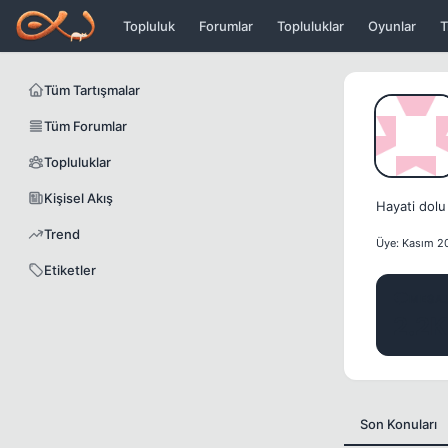
Icerige atla
Topluluk
Forumlar
Topluluklar
Oyunlar
T
Tüm Tartışmalar
Tüm Forumlar
Topluluklar
Kişisel Akış
Hayati dolu
Trend
Üye: Kasım 2
Etiketler
MESA
2.2K
Son Konuları