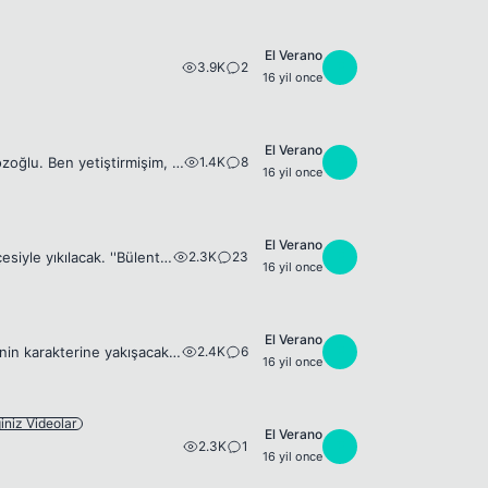
El Verano
3.9K
2
E
16 yil once
El Verano
1.4K
8
E
Şimdi, sen bakıyorsun takımına, gurur duyarak futbol oynayan tek kişi Emre Belözoğlu. Ben yetiştirmişim, senelerce emek vermişim. İsim koymuşsun &quot;Cesur Yürek&quot; diye, daha üç-beş sene önce &q...
16 yil once
El Verano
2.3K
23
E
Fenerbahçe Şükrü Saraçoğlu Stadı kentsel sportif alan projsine uymadığı gerekçesiyle yıkılacak. ''Bülent Uğurses tarafından İstanbul 4. İdare Mahkemsine açılan 2006/2281'nolu davada Stad kapasitesini...
16 yil once
El Verano
2.4K
6
E
Safiye babamın favorilerindendir. Bu gece Ezel'de görünce pek bir şaşırdım. Dizinin karakterine yakışacak bir şarkıydı. 😉 O zaman size gelsin. Ölmek mi dersiniz?
16 yil once
iniz Videolar
El Verano
2.3K
1
E
16 yil once