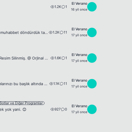
El Verano
1.2K
1
E
16 yil once
El Verano
1.2K
11
E
Karşınızda gördükleriniz bayanlar Silkroad Online oyuncusu.Bayanlar ile baya bir muhabbet döndürdük tabiki. 😎 Ps:İlk resimdeki soldaki bayan ve ikinci resimdeki bayan.^^ - Resim Silinmiş. - Resim Sil...
17 yil once
El Verano
1.6K
1
E
Mükemmel bir şarkı ve ona yapılan remixi ile yaz gecelerini sallamaya geliyor . - Resim Silinmiş. @ Orjlnal müzik olmadığı için linkini paylaşabiliyoruz, diye biliyorum.Eğer paylaşılamıyorsa yetkilil...
17 yil once
El Verano
1.1K
11
E
Paris Hilton 'un 31 Mayıs 2009 Pazar günü yayınlanan program hakkındaki yorumlarınızı bu başlık altında yazabilirsiniz.
17 yil once
 Botlar ve Diğer Programlar
El Verano
927
0
E
ek yok yani. 😊
17 yil once