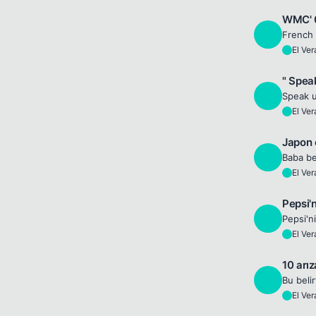
WMC' 0
E
El Ve
E
" Spea
E
Speak u
El Ve
E
Japon 
E
Baba be
El Ve
E
Pepsi'n
E
El Ve
E
10 arız
E
El Ve
E