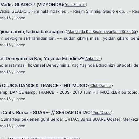
r Vadisi GLADIO..! (VIZYONDA)
Yeni Filmler
rano
·
16 yil once
ağıma canım; tadına bakacağım.
Mangalda Kül Bırakmayanların Sözlüğü
rano
·
16 yil once
nsel Deneyiminizi Kaç Yaşında Edindiniz?
Anketler
rano
·
16 yil once
i CLUB & DANCE & TRANCE ~ HIT MUSIC!
Club,Dance
rano
·
16 yil once
m Cmts. Bursa - SUARE- // SERDAR ORTAC
Pop/Disco
 Cumartesi beklenen gün! Serdar ORTAC, Bursa SUARE Gosteri Merkezi
rano
·
16 yil once