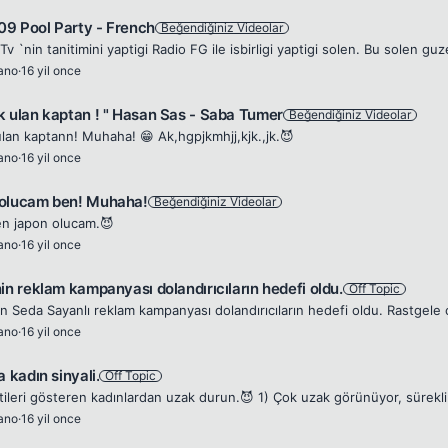
9 Pool Party - French
Beğendiğiniz Videolar
rano
·
16 yil once
k ulan kaptan ! " Hasan Sas - Saba Tumer
Beğendiğiniz Videolar
lan kaptann! Muhaha! 😁 Ak,hgpjkmhjj,kjk.,jk.😈
rano
·
16 yil once
olucam ben! Muhaha!
Beğendiğiniz Videolar
n japon olucam.😈
rano
·
16 yil once
in reklam kampanyası dolandırıcıların hedefi oldu.
Off Topic
rano
·
16 yil once
a kadın sinyali.
Off Topic
rano
·
16 yil once