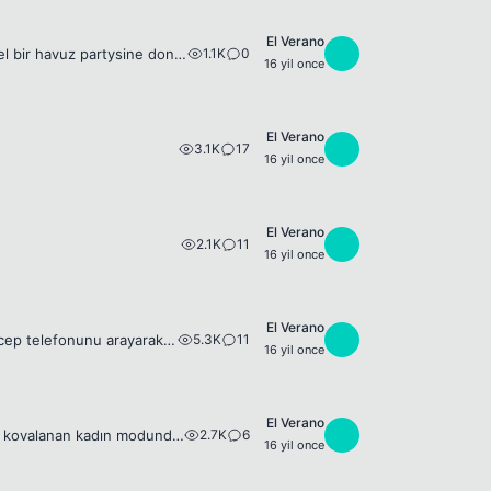
El Verano
1.1K
0
E
French Tv `nin tanitimini yaptigi Radio FG ile isbirligi yaptigi solen. Bu solen guzel bir havuz partysine donmus. 😉 😈
16 yil once
El Verano
3.1K
17
E
16 yil once
El Verano
2.1K
11
E
16 yil once
El Verano
5.3K
11
E
Pepsi'nin Seda Sayanlı reklam kampanyası dolandırıcıların hedefi oldu. Rastgele cep telefonunu arayarak ya da SMS çekerek 'Tebrikler, Pepsi'den 10 bin TL kazandınız' diyen dolandırıcılar, 10 bin TL'ni...
16 yil once
El Verano
2.7K
6
E
Bu belirtileri gösteren kadınlardan uzak durun.😈 1) Çok uzak görünüyor, sürekli kovalanan kadın modunda. Bütün davetleri siz yapmak zorunda kalıyorsunuz. Ama çevresindeki diğer insanlara değil, bir t...
16 yil once