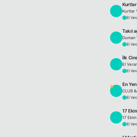
Kurtla
E
El Ve
E
Takıl 
E
El Ve
E
İlk Ci
E
El Ve
E
En Yen
E
El Ve
E
17 Eki
E
17 Ekim
El Ve
E