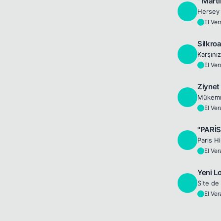
'' Martin
E
Hersey 
El Ve
E
Silkro
E
El Ve
E
Ziynet
E
El Ve
E
"PARİS
E
El Ve
E
Yeni L
E
Site de
El Ve
E