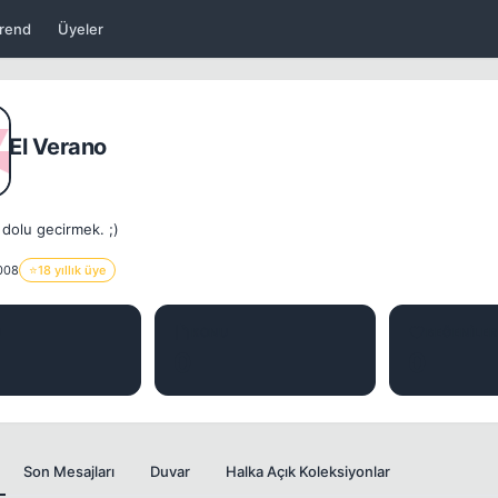
rend
Üyeler
El Verano
 dolu gecirmek. ;)
008
⭐
18 yıllık üye
J
KONU
BEĞENILER
0
0
Son Mesajları
Duvar
Halka Açık Koleksiyonlar