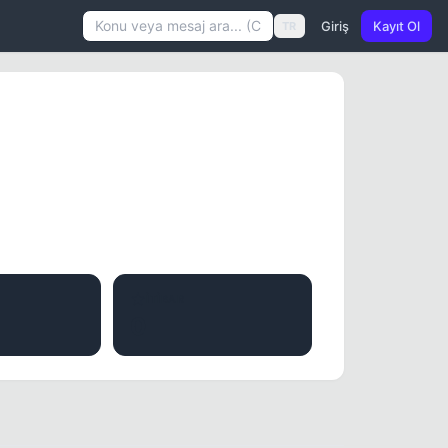
Giriş
Kayıt Ol
TR
İTIBAR
0