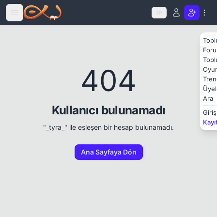
Icerige atla
TR
Topl
Foru
Topl
404
Oyun
Tren
Üyel
Ara
Kullanıcı bulunamadı
Giriş
Kayı
"_tyra_" ile eşleşen bir hesap bulunamadı.
Ana Sayfaya Dön