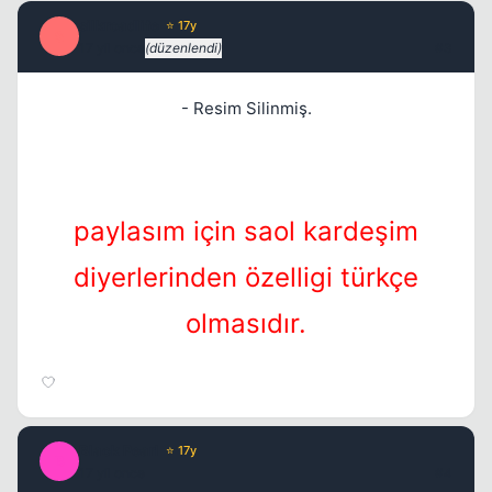
silkroadlife
⭐ 17y
S
17 yil once
(düzenlendi)
#3
Kapat
- Resim Silinmiş.
paylasım için saol kardeşim
diyerlerinden özelligi türkçe
olmasıdır.
Black Pearl
⭐ 17y
B
17 yil once
#4