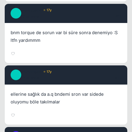
mynoob54
⭐ 17y
M
17 yil once
#11
bnm torque de sorun var bi süre sonra denemiyo :S
ltfn yardımmm
mynoob54
⭐ 17y
M
17 yil once
#12
ellerine sağlık da a.q bndemi sron var sidede
oluyomu böle takılmalar