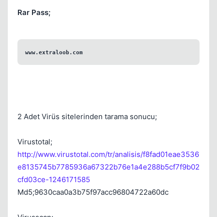
Rar Pass;
Kapat
www.extraloob.com
2 Adet Virüs sitelerinden tarama sonucu;
Virustotal;
http://www.virustotal.com/tr/analisis/f8fad01eae3536
e8135745b7785936a67322b76e1a4e288b5cf7f9b02
cfd03ce-1246171585
Md5;9630caa0a3b75f97acc96804722a60dc