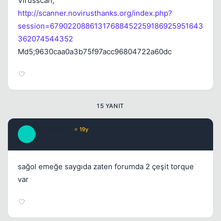
Virusscan;
Kapat
http://scanner.novirusthanks.org/index.php?
session=67902208861317688452259186925951643
362074544352
Md5;9630caa0a3b75f97acc96804722a60dc
Kapat
15 YANIT
_C3ribR4L_
⭐ 19y
_
17 yil once
#2
sağol emeğe saygıda zaten forumda 2 çeşit torque
var