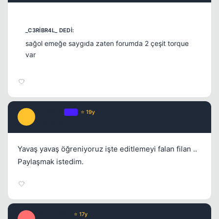
sağol emeğe saygıda zaten forumda 2 çeşit torque
var
SymbioN
OP
⭐ 19y
S
17 yil once
#5
Yavaş yavaş öğreniyoruz işte editlemeyi falan filan ..
Paylaşmak istedim.
silkroadlife
⭐ 17y