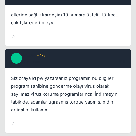
ellerine sağlık kardeşim 10 numara üstelik türkce...
çok tşkr ederim eyv...
closek
⭐ 17y
C
17 yil once
#15
Siz oraya id pw yazarsanız programın bu bilgileri
program sahibine gonderme olayı virus olarak
sayılmaz virus koruma programlarınca. İndirmeyin
tabikide. adamlar ugrasmıs torque yapmıs. gidin
orjinalini kullanın.