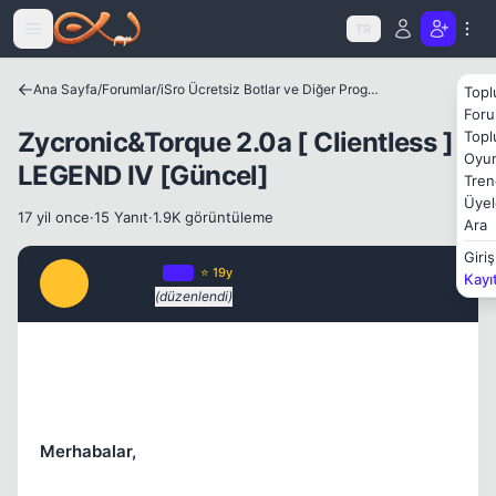
Icerige atla
Kapat
TR
Ana Sayfa
/
Forumlar
/
iSro Ücretsiz Botlar ve Diğer Programlar
Topl
Foru
Zycronic&Torque 2.0a [ Clientless ]
Topl
Oyun
LEGEND IV [Güncel]
Tren
Üyel
17 yil once
·
15 Yanıt
·
1.9K görüntüleme
Ara
Giriş
SymbioN
OP
⭐ 19y
Kayı
S
17 yil once
(düzenlendi)
#1
Merhabalar,