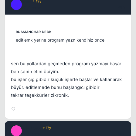
bora
⭐ 19y
B
17 yil once
#13
editlemk yerine program yazn kendiniz bnce
sen bu yollardan geçmeden program yazmayı başar
ben senin elini öpiyim.
bu işler çığ gibidir küçük işlerle başlar ve katlanarak
büyür. editlemede bunu başlangıcı gibidir
tekrar teşekkürler zikronik.
tahabestt
⭐ 17y
T
17 yil once
#14