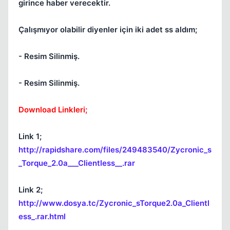
girince haber verecektir.
Çalışmıyor olabilir diyenler için iki adet ss aldım;
Kapat
- Resim Silinmiş.
- Resim Silinmiş.
Download Linkleri;
Link 1;
Kapat
http://rapidshare.com/files/249483540/Zycronic_s
_Torque_2.0a___Clientless__.rar
Link 2;
http://www.dosya.tc/Zycronic_sTorque2.0a_Clientl
ess_.rar.html