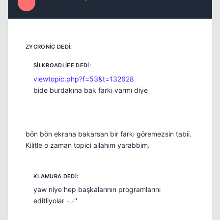
S
17 yil once
#10
viewtopic.php?f=53&t=132628
bide burdakına bak farkı varmı diye
bön bön ekrana bakarsan bir farkı göremezsin tabii.
Kilitle o zaman topici allahım yarabbim.
yaw niye hep başkalarının programlarını
editliyolar -.-''