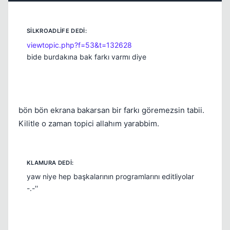
viewtopic.php?f=53&t=132628
bide burdakına bak farkı varmı diye
bön bön ekrana bakarsan bir farkı göremezsin tabii.
Kilitle o zaman topici allahım yarabbim.
yaw niye hep başkalarının programlarını editliyolar
-.-''