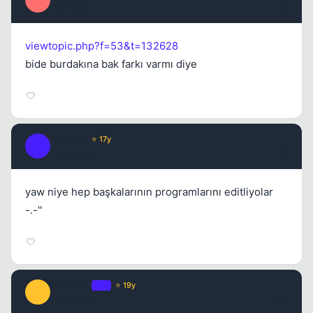
S
17 yil once
#6
viewtopic.php?f=53&t=132628
bide burdakına bak farkı varmı diye
klamura
⭐ 17y
K
17 yil once
#7
yaw niye hep başkalarının programlarını editliyolar
-.-''
SymbioN
OP
⭐ 19y
S
17 yil once
#8