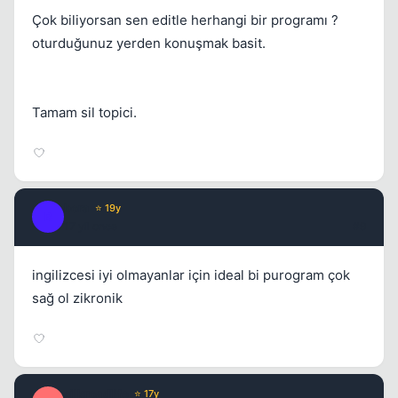
Çok biliyorsan sen editle herhangi bir programı ?
oturduğunuz yerden konuşmak basit.
Tamam sil topici.
bora
⭐ 19y
B
17 yil once
#9
ingilizcesi iyi olmayanlar için ideal bi purogram çok
sağ ol zikronik
silkroadlife
⭐ 17y