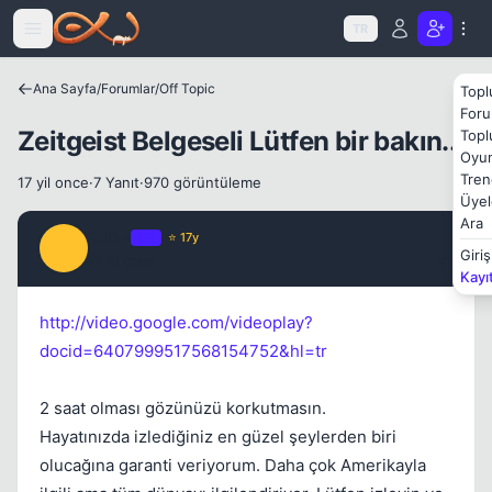
Icerige atla
TR
Kapat
Ana Sayfa
/
Forumlar
/
Off Topic
Topl
Foru
Zeitgeist Belgeseli Lütfen bir bakın..
Topl
Oyun
Tren
17 yil once
·
7 Yanıt
·
970 görüntüleme
Üyel
Ara
Cube
OP
⭐ 17y
C
Giriş
17 yil once
#1
Kapat
Kayı
http://video.google.com/videoplay?
docid=6407999517568154752&hl=tr
2 saat olması gözünüzü korkutmasın.
Hayatınızda izlediğiniz en güzel şeylerden biri
olucağına garanti veriyorum. Daha çok Amerikayla