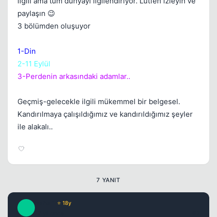
ilgili ama tüm dünyayı ilgilendiriyor. Lütfen izleyin ve
Kapat
paylaşın 😉
3 bölümden oluşuyor
1-Din
2-11 Eylül
3-Perdenin arkasındaki adamlar..
Geçmiş-gelecekle ilgili mükemmel bir belgesel.
Kapat
Kandırılmaya çalışıldığımız ve kandırıldığımız şeyler
ile alakalı..
7 YANIT
Baha i
⭐ 18y
B
17 yil once
#2