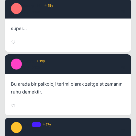
eLempTRa
⭐ 18y
E
17 yil once
#5
süper...
Macro
⭐ 19y
M
17 yil once
#6
Bu arada bir psikoloji terimi olarak zeitgeist zamanın
ruhu demektir.
Cube
OP
⭐ 17y
C
17 yil once
#7