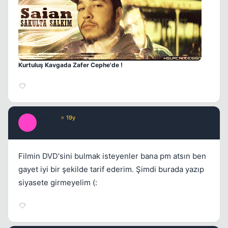
Kurtuluş Kavgada Zafer Cephe'de !
Macro
⭐ 19y
M
17 yil once
#4
Filmin DVD'sini bulmak isteyenler bana pm atsın ben
gayet iyi bir şekilde tarif ederim. Şimdi burada yazıp
siyasete girmeyelim (: