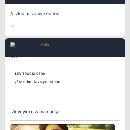
// izledim tavsiye ederim
Saian S.S
⭐ 19y
17 yil once
#3
// izledim tavsiye ederim
İzleyeyim o zaman bi 😘