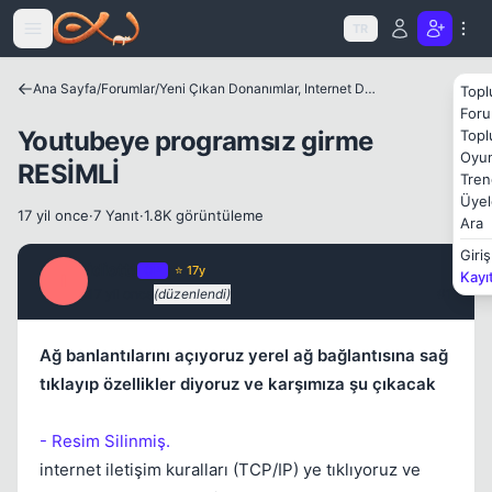
Icerige atla
TR
Ana Sayfa
/
Forumlar
/
Yeni Çıkan Donanımlar, Internet Dünyası ve Benzer Konular
Topl
Foru
Youtubeye programsız girme
Topl
Oyun
RESİMLİ
Kapat
Tren
Üyel
17 yil once
·
7 Yanıt
·
1.8K görüntüleme
Ara
Giriş
idiottt
OP
⭐ 17y
Kayı
I
17 yil once
(düzenlendi)
#1
Ağ banlantılarını açıyoruz yerel ağ bağlantısına sağ
tıklayıp özellikler diyoruz ve karşımıza şu çıkacak
- Resim Silinmiş.
internet iletişim kuralları (TCP/IP) ye tıklıyoruz ve
Kapat