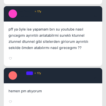
desTibaa `
⭐ 17y
D
17 yil once
#4
pff ya öyle ise yapamam bırı su youtube nasıl
gırıcegımı ayrıntılı anlatabilrmi sureklı ktunnel
ztunnel dtunnel gibi sitelerden giriorum ayrıntılı
sekılde ömden atabılırmı nasıl gırecegımı ??
idiottt
OP
⭐ 17y
I
17 yil once
#5
hemen pm atıyorum