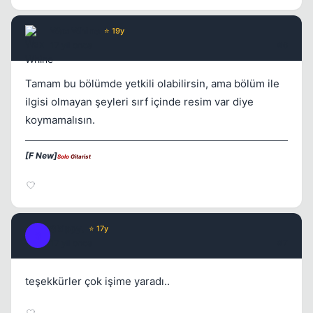
Wax Whine
⭐ 19y
17 yil once
#6
Tamam bu bölümde yetkili olabilirsin, ama bölüm ile
ilgisi olmayan şeyleri sırf içinde resim var diye
koymamalısın.
[F New]
Solo
Gitarist
Skippy.
⭐ 17y
S
17 yil once
#7
teşekkürler çok işime yaradı..