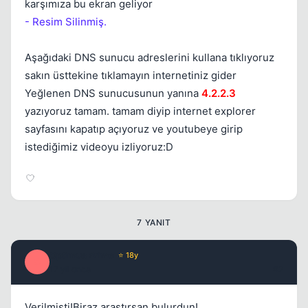
karşımıza bu ekran geliyor
- Resim Silinmiş.
Aşağıdaki DNS sunucu adreslerini kullana tıklıyoruz
sakın üsttekine tıklamayın internetiniz gider
Yeğlenen DNS sunucusunun yanına
4.2.2.3
yazıyoruz tamam. tamam diyip internet explorer
Kapat
sayfasını kapatıp açıyoruz ve youtubeye girip
istediğimiz videoyu izliyoruz:D
7 YANIT
Optimus Prime
⭐ 18y
O
17 yil once
#2
Verilmişti!Biraz araştırsan bulurdun!