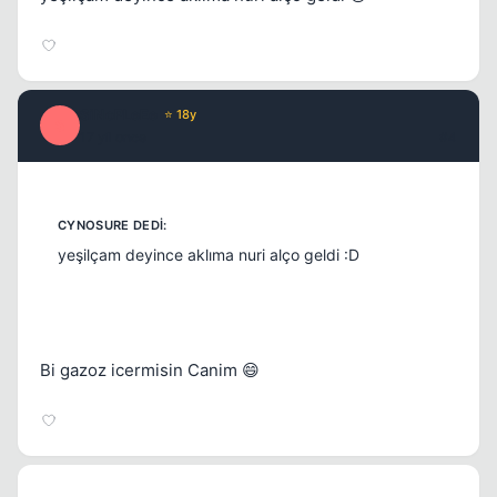
SiNoPLeEe
⭐ 18y
S
17 yil once
#4
yeşilçam deyince aklıma nuri alço geldi :D
Bi gazoz icermisin Canim 😄