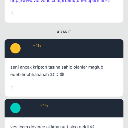
http://www.vidivodo.com/61595/turk-supermen-2
4 YANIT
Crisis
⭐ 19y
C
17 yil once
#2
seni ancak kripton tasına sahip olanlar maglub
edebilir ahhahahah :D:D 😁
Cynosure
⭐ 19y
C
17 yil once
#3
yeşilçam deyince aklıma nuri alço geldi 😄