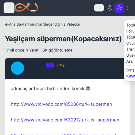
Icerige atla
TR
Ana Sayfa
/
Forumlar
/
Beğendiğiniz Videolar
Topl
Foru
Yeşilçam süpermen(Kopacaksınız)
Topl
Oyun
Tren
17 yil once
·
4 Yanıt
·
1.6K görüntüleme
Üyel
Ara
Reformist
OP
⭐ 17y
R
Giriş
17 yil once
#1
Kayı
Kapat
arkadaşlar hepsi birbirinden komik 😄
http://www.vidivodo.com/85086/turk-supermen
http://www.vidivodo.com/53227/turk-isi-supermen