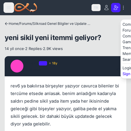
Icerige atla
TR
Home
/
Forums
/
Silkroad Genel Bilgiler ve Update Bilgileri
Com
For
Kapat
yeni sikil yeni itemmi geliyor?
Com
Gam
Tren
14 yil once
·
2 Replies
·
2.9K views
Mem
Sear
kaos77
OP
⭐ 18y
K
Logi
14 yil once
#1
Sign
rev6 ya bakılırsa birşeyler yazıyor cavurca bilenler bi
tercüme etsede anlasak. benim anladığım kadarıyla
saldırı pedine sikil yada item yada her ikisininde
geleceği gibi bişeyler yazıyor, galiba pede el yakma
sikili gelecek. bir dahaki büyük updatede gelecek
diyor yada gelebilir.