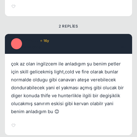
2 REPLIES
S4YKLO
⭐ 16y
S
14 yil once
#2
çok az olan ingilzcem ile anladıgım şu benim petler
için skill gelicekmiş light,cold ve fire olarak bunlar
normalde oldugu gibi canavarı ateşe verebilecek
dondurabilecek yani el yakması açmış gibi olucak bir
diger konuda thife ve hunterlikle ilgili bir degişiklik
olucakmış sanırım eskisi gibi kervan olabilr yani
benim anladıgım bu 😊