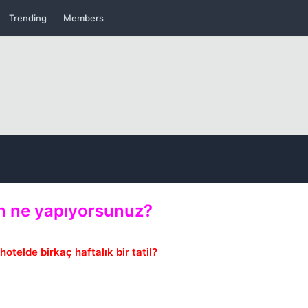
Trending
Members
Kapat
n ne yapıyorsunuz?
hotelde birkaç haftalık bir tatil?