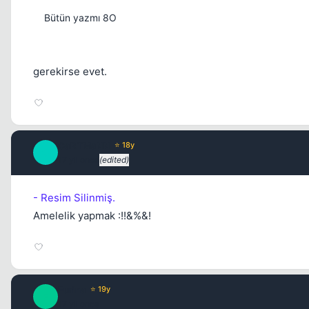
Bütün yazmı 8O
gerekirse evet.
CaRTMaNN
⭐ 18y
C
17 yil once
(edited)
- Resim Silinmiş.
Amelelik yapmak :!!&%&!
Furina
⭐ 19y
F
17 yil once