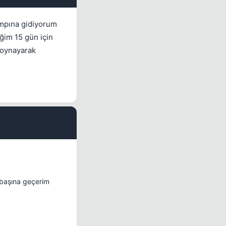
ampına gidiyorum
ğim 15 gün için
s oynayarak
#10
n başına geçerim