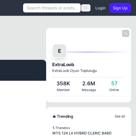
Login
Sign Up
TR
E
ExtraLoob
ExtraLoob Oyun Topluluğu
#1
358K
2.6M
57
Member
Message
Online
🔥 Trending
See all
1.
Thanatos
WTS 124 LV HYBRD CLERIC BARD