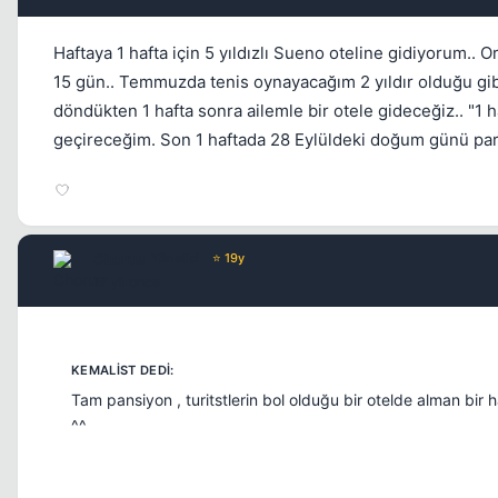
Haftaya 1 hafta için 5 yıldızlı Sueno oteline gidiyorum
15 gün.. Temmuzda tenis oynayacağım 2 yıldır olduğu gibi
döndükten 1 hafta sonra ailemle bir otele gideceğiz.. "1
geçireceğim. Son 1 haftada 28 Eylüldeki doğum günü partim
Chorus
Yönetici
⭐ 19y
17 yil once
Tam pansiyon , turitstlerin bol olduğu bir otelde alman bir
^^