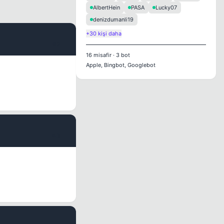
AlbertHein
PASA
Lucky07
denizdumanli19
+30 kişi daha
#2
16
misafir
·
3
bot
Apple, Bingbot, Googlebot
#3