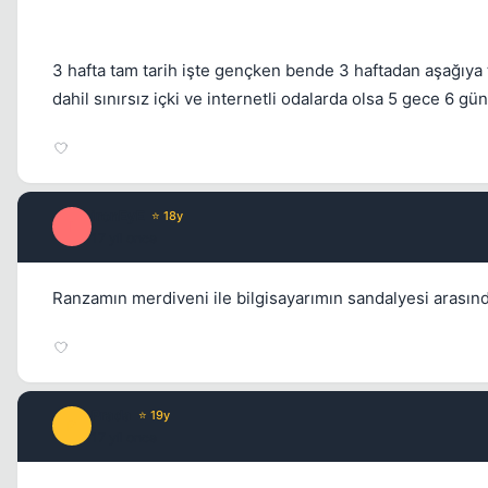
3 hafta tam tarih işte gençken bende 3 haftadan aşağıya t
dahil sınırsız içki ve internetli odalarda olsa 5 gece 6 gü
ironEyE
⭐ 18y
I
17 yil once
Ranzamın merdiveni ile bilgisayarımın sandalyesi arasın
Prada
⭐ 19y
P
17 yil once