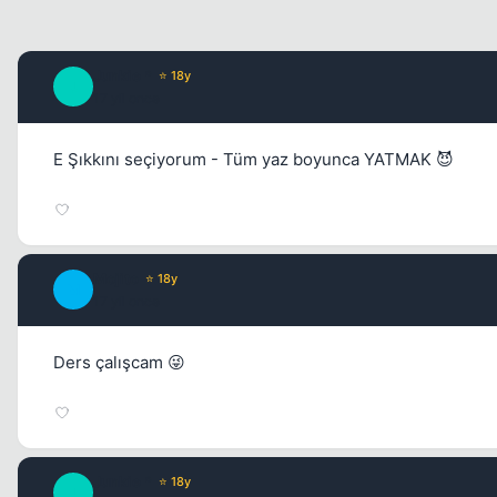
Junkie *
⭐ 18y
J
17 yil once
E Şıkkını seçiyorum - Tüm yaz boyunca YATMAK 😈
Mojito
⭐ 18y
M
17 yil once
Ders çalışcam 😜
Junkie *
⭐ 18y
J