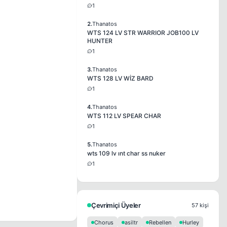
1
2.
Thanatos
WTS 124 LV STR WARRIOR JOB100 LV
HUNTER
1
3.
Thanatos
WTS 128 LV WİZ BARD
1
4.
Thanatos
WTS 112 LV SPEAR CHAR
1
5.
Thanatos
wts 109 lv ınt char ss nuker
1
Çevrimiçi Üyeler
57 kişi
Chorus
asiltr
Rebellen
Hurley