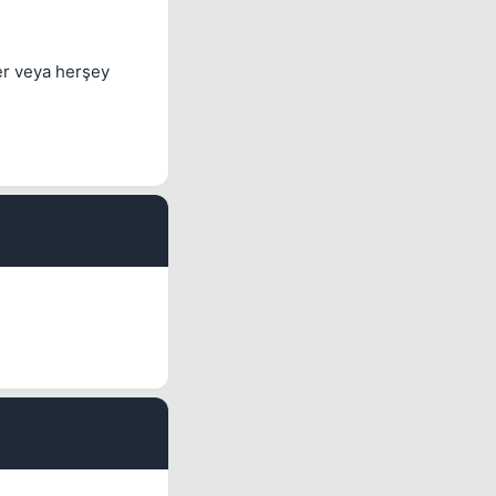
ler veya herşey
#11
#12