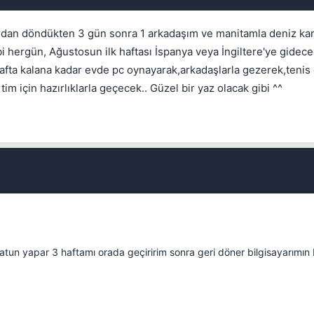
.. Ordan döndükten 3 gün sonra 1 arkadaşım ve manitamla deniz k
 hergün, Ağustosun ilk haftası İspanya veya İngiltere'ye gidece
 hafta kalana kadar evde pc oynayarak,arkadaşlarla gezerek,teni
 için hazırlıklarla geçecek.. Güzel bir yaz olacak gibi ^^
Kapat
 hatun yapar 3 haftamı orada geçiririm sonra geri döner bilgisayarımı