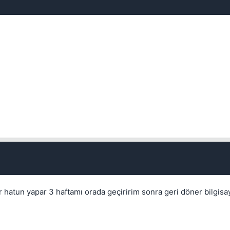
Kapat
Kapat
ir hatun yapar 3 haftamı orada geçiririm sonra geri döner bilgis
Kapat