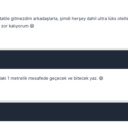
Kapat
atile gitmezdim arkadaşlarla, şimdi herşey dahil ultra lüks otel
n zor kalıyorum 😄
Kapat
daki 1 metrelik mesafede geçecek ve bitecek yaz. 😄