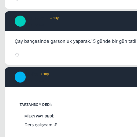
RollsRoyce
⭐ 19y
R
17 yil once
Çay bahçesinde garsonluk yaparak.15 günde bir gün tatil
Mojito
⭐ 18y
M
17 yil once
Ders çalışcam :P