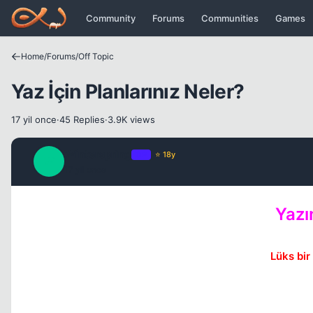
Icerige atla
Community
Forums
Communities
Games
Home
/
Forums
/
Off Topic
Yaz İçin Planlarınız Neler?
17 yil once
·
45 Replies
·
3.9K views
Winterspring
OP
⭐ 18y
W
17 yil once
Yazı
Lüks bir 