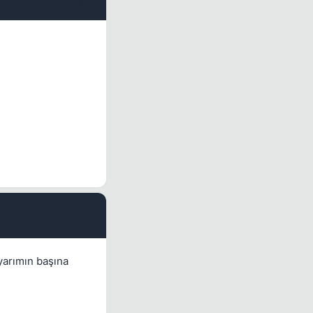
#4
#5
ayarımın başına