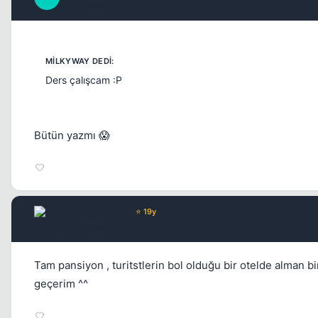
17 yil once
Ders çalışcam :P
Bütün yazmı 😱
Chorus
Yönetici
⭐ 19y
17 yil once
Tam pansiyon , turitstlerin bol olduğu bir otelde alman b
geçerim ^^