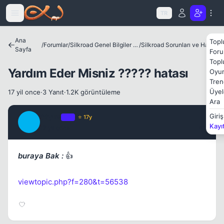
Icerige atla
TR
Ana
Topl
/
Forumlar
/
Silkroad Genel Bilgiler ve Update Bilgileri
/
Silkroad Sorunları ve Hataları
Sayfa
Foru
Topl
Kapat
Yardım Eder Misniz ????? hatası
Oyun
Tren
Üyel
17 yil once
·
3 Yanıt
·
1.2K görüntüleme
Ara
Styks
Giriş
OP
⭐ 17y
S
Kayı
17 yil once
#1
buraya Bak :
👍
viewtopic.php?f=280&t=56538