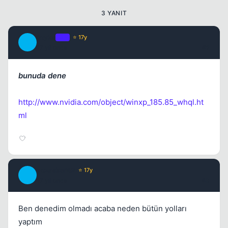
3 YANIT
Styks
OP
⭐ 17y
S
17 yil once
#2
bunuda dene
http://www.nvidia.com/object/winxp_185.85_whql.ht
ml
yozasker42
⭐ 17y
Y
17 yil once
#3
Ben denedim olmadı acaba neden bütün yolları
yaptım