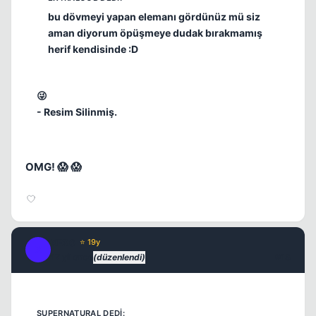
bu dövmeyi yapan elemanı gördünüz mü siz
aman diyorum öpüşmeye dudak bırakmamış
herif kendisinde :D
😜
- Resim Silinmiş.
OMG! 😱 😱
XER0
⭐ 19y
X
17 yil once
(düzenlendi)
#13