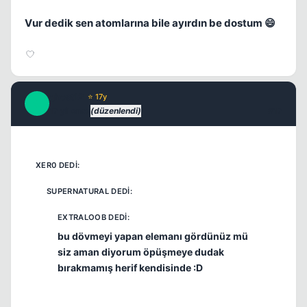
Vur dedik sen atomlarına bile ayırdın be dostum 😄
ghost12
⭐ 17y
G
17 yil once
(düzenlendi)
#17
bu dövmeyi yapan elemanı gördünüz mü
siz aman diyorum öpüşmeye dudak
bırakmamış herif kendisinde :D