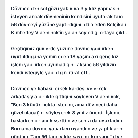
Dövmeciden sol gözü yakınına 3 yıldız yapmasını
isteyen ancak dövmecinin kendisini uyutarak tam
56 dövmeyi yüzüne yaptırdığını iddia eden Belçikalı
Kimberley Vlaeminck'in yalan söylediği ortaya çıktı.
Geçtiğimiz günlerde yüzüne dövme yapılırken
uyutulduğuna yemin eden 18 yaşındaki genç kız,
işlem yapılırken uyumadığını, aksine 56 yıldızın
kendi isteğiyle yapıldığını itiraf etti.
Kapat
Dövmeciye babası, erkek kardeşi ve erkek
arkadaşıyla birlikte gittiğini söyleyen Vlaeminck,
''Ben 3 küçük nokta istedim, ama dövmeci daha
güzel olacağını söyleyerek 3 yıldız önerdi. İşleme
başlarken bir acı hissettim ve sonra da uyukladım.
Burnuma dövme yaparken uyandım ve yaptıklarını
gördüm. Tam 56 tane yıldız saydım, korkunç'' diye