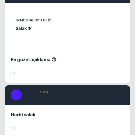
Salak :P
Kapat
En güzel açıklama 😘
Achilles
⭐ 18y
A
17 yil once
#5
Harbi salak