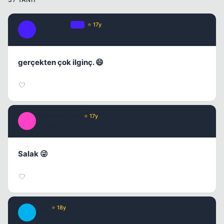
Kapat
joLLy jaRin
OP
⭐ 17y
J
17 yil once
#2
gerçekten çok ilginç. 😄
Kapat
ImmorTaLGoD
⭐ 17y
I
17 yil once
#3
Salak 😜
Kup
⭐ 18y
K
17 yil once
#4