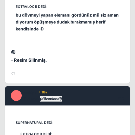
bu dövmeyi yapan elemanı gördünüz mü siz aman
diyorum öpüşmeye dudak bırakmamış herif
kendisinde :D
😜
- Resim Silinmiş.
ironEyE
⭐ 18y
I
17 yil once
(düzenlendi)
#12