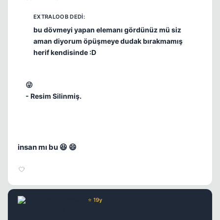
bu dövmeyi yapan elemanı gördünüz mü siz
aman diyorum öpüşmeye dudak bırakmamış
herif kendisinde :D
😜
- Resim Silinmiş.
insan mı bu 😆 😄
Chorus
Yönetici
⭐ 19y
17 yil once
#14