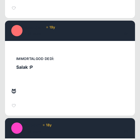
Misproject
⭐ 19y
M
17 yil once
#8
Kapat
Salak :P
😈
Brooklyn
⭐ 18y
B
17 yil once
#9