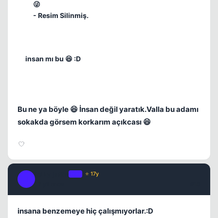
😜
- Resim Silinmiş.
insan mı bu 😆 :D
Bu ne ya böyle 😆 İnsan değil yaratık.Valla bu adamı
sokakda görsem korkarım açıkcası 😆
joLLy jaRin
OP
⭐ 17y
J
17 yil once
#18
insana benzemeye hiç çalışmıyorlar.:D