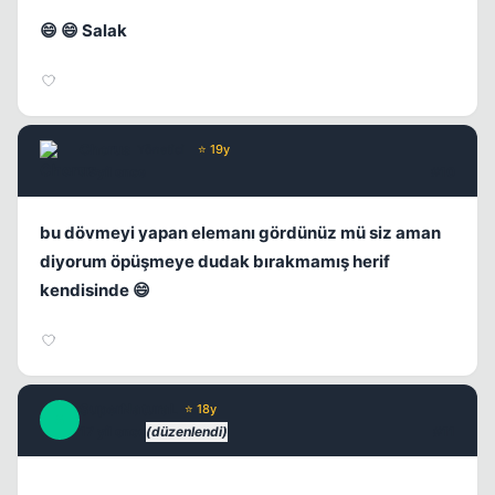
😄 😄 Salak
Chorus
Yönetici
⭐ 19y
17 yil once
#10
bu dövmeyi yapan elemanı gördünüz mü siz aman
diyorum öpüşmeye dudak bırakmamış herif
kendisinde 😄
SuperNaturaL
⭐ 18y
S
17 yil once
(düzenlendi)
#11