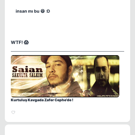
insan mı bu 😆 :D
WTF! 😱
Kurtuluş Kavgada Zafer Cephe'de !