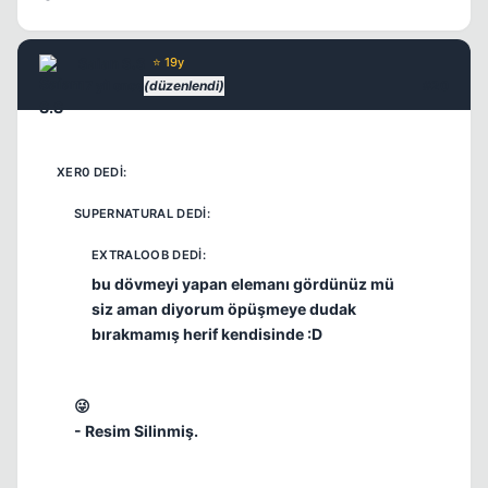
Saian S.S
⭐ 19y
17 yil once
(düzenlendi)
#20
bu dövmeyi yapan elemanı gördünüz mü
siz aman diyorum öpüşmeye dudak
bırakmamış herif kendisinde :D
😜
- Resim Silinmiş.