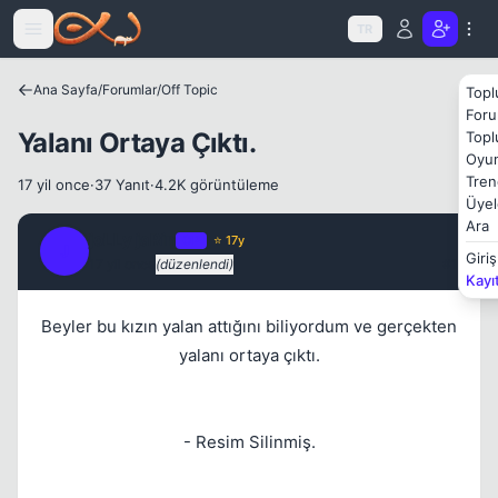
Icerige atla
TR
Ana Sayfa
/
Forumlar
/
Off Topic
Topl
Foru
Yalanı Ortaya Çıktı.
Topl
Oyun
Tren
17 yil once
·
37 Yanıt
·
4.2K görüntüleme
Üyel
Ara
joLLy jaRin
OP
⭐ 17y
J
Giriş
Kapat
17 yil once
(düzenlendi)
#1
Kayı
Beyler bu kızın yalan attığını biliyordum ve gerçekten
yalanı ortaya çıktı.
- Resim Silinmiş.