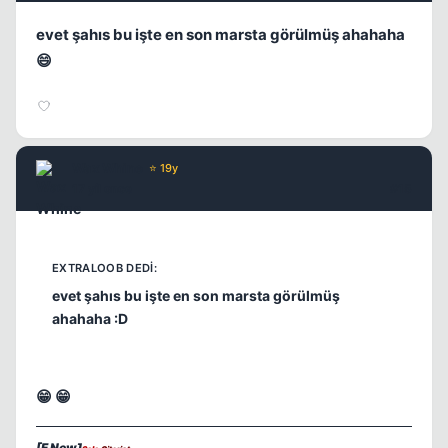
evet şahıs bu işte en son marsta görülmüş ahahaha
😄
Wax Whine
⭐ 19y
17 yil once
#15
evet şahıs bu işte en son marsta görülmüş
ahahaha :D
😁 😁
[F New]