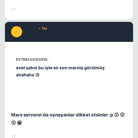
LoKoTe
⭐ 19y
L
17 yil once
#19
evet şahıs bu işte en son marsta görülmüş
ahahaha :D
Mars serverın da oynayanlar dikkat etsinler :p 😗 😗
😗 😁