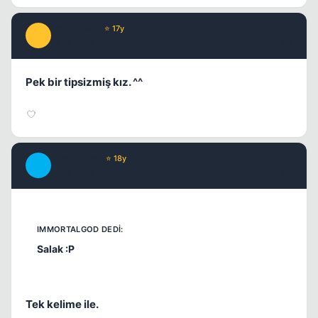
BruttiBelle
⭐ 17y
B
17 yil once
#6
Pek bir tipsizmiş kız. ^^
Continuum
⭐ 18y
C
17 yil once
#7
Salak :P
Tek kelime ile.