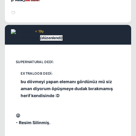
Solo
Gitarist
Barzo
⭐ 19y
17 yil once
(düzenlendi)
#16
bu dövmeyi yapan elemanı gördünüz mü siz
aman diyorum öpüşmeye dudak bırakmamış
herif kendisinde :D
😜
- Resim Silinmiş.