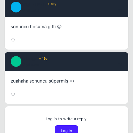
Original Man
⭐ 18y
O
17 yil once
#3
sonuncu hosuma gitti 😊
Tatanga
⭐ 19y
T
17 yil once
#4
zuahaha sonuncu süpermiş =)
Log in to write a reply.
Log In