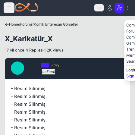
Kapat
Icerige atla
TR
Home
/
Forums
/
Komik Enteresan Görseller
Com
For
X_Karikatür_X
Com
Gam
Tren
17 yil once
·
4 Replies
·
1.2K views
Mem
Kapat
Sear
Wajuka
OP
⭐ 17y
W
Logi
17 yil once
(edited)
#1
Sign
- Resim Silinmiş.
- Resim Silinmiş.
- Resim Silinmiş.
Kapat
- Resim Silinmiş.
- Resim Silinmiş.
- Resim Silinmiş.