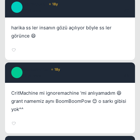
_MaGiCiNe_
⭐ 18y
_
17 yil once
#7
harika ss ler insanın gözü açılıyor böyle ss ler
görünce 😄
ShapeShifter
⭐ 18y
S
17 yil once
#8
CritMachine mi ignoremachine 'mi anlıyamadım 😄
grant namemiz aynı BoomBoomPow 😊 o sarkı gibisi
yok^^