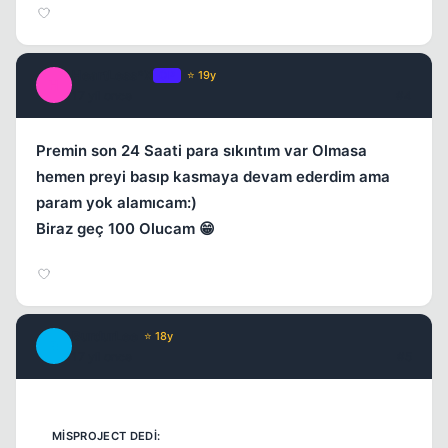
HeartLess*X
OP
⭐ 19y
H
17 yil once
#4
Premin son 24 Saati para sıkıntım var Olmasa
hemen preyi basıp kasmaya devam ederdim ama
param yok alamıcam:)
Biraz geç 100 Olucam 😁
BurdurLee
⭐ 18y
B
17 yil once
#5