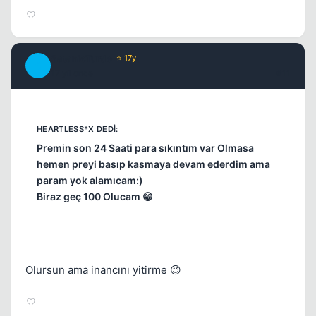
SatanicTurtle
⭐ 17y
S
17 yil once
#11
Premin son 24 Saati para sıkıntım var Olmasa
hemen preyi basıp kasmaya devam ederdim ama
param yok alamıcam:)
Biraz geç 100 Olucam 😁
Olursun ama inancını yitirme 😉