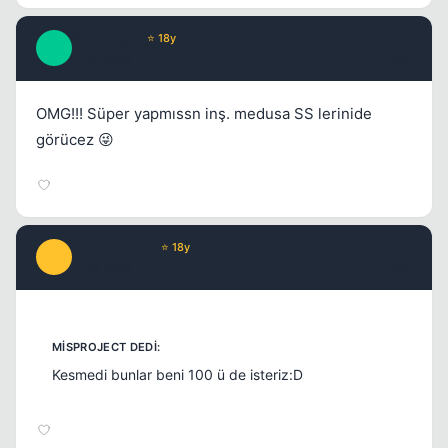
Fahmlugat
⭐ 18y
F
17 yil once
#14
OMG!!! Süper yapmıssn inş. medusa SS lerinide
görücez 😜
infusserabLe
⭐ 18y
I
17 yil once
#15
Kesmedi bunlar beni 100 ü de isteriz:D