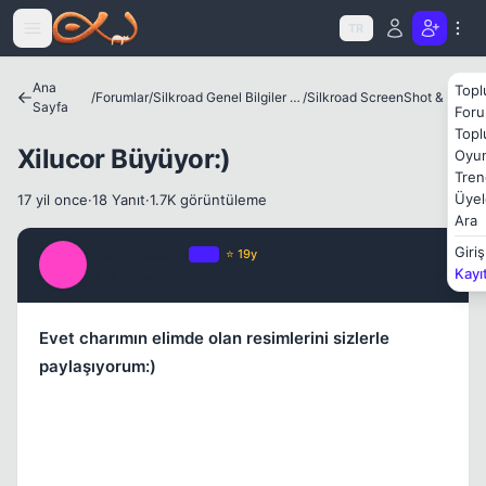
Icerige atla
TR
Ana
Topl
/
Forumlar
/
Silkroad Genel Bilgiler ve Update Bilgileri
/
Silkroad ScreenShot & Video
Kapat
Sayfa
Foru
Topl
Xilucor Büyüyor:)
Oyun
Tren
Üyel
17 yil once
·
18 Yanıt
·
1.7K görüntüleme
Ara
HeartLess*X
Giriş
OP
⭐ 19y
H
Kayı
17 yil once
#1
Evet charımın elimde olan resimlerini sizlerle
paylaşıyorum:)