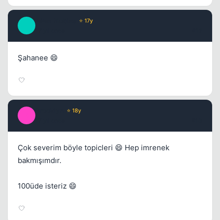
MMe_Nobles
⭐ 17y
M
17 yil once
#12
Şahanee 😄
Brooklyn
⭐ 18y
B
17 yil once
#13
Çok severim böyle topicleri 😄 Hep imrenek
bakmışımdır.
100üde isteriz 😄