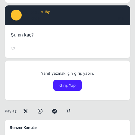
PquLex'B
⭐ 18y
P
17 yil once
#18
Şu an kaç?
Yanıt yazmak için giriş yapın.
Giriş Yap
Paylaş:
Benzer Konular