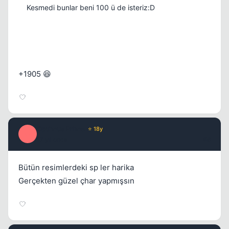
Kesmedi bunlar beni 100 ü de isteriz:D
+1905 😆
Optimus Prime
⭐ 18y
O
17 yil once
#6
Bütün resimlerdeki sp ler harika
Gerçekten güzel çhar yapmışsın