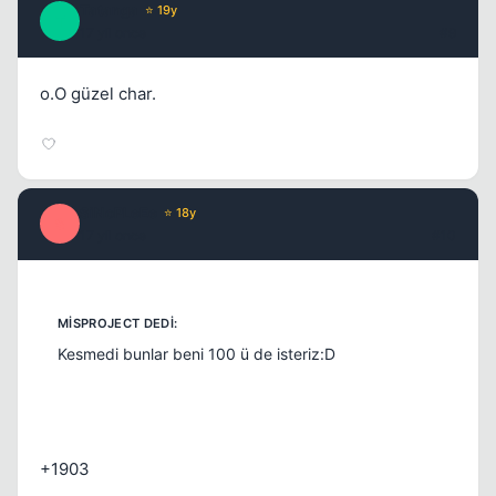
Tatanga
⭐ 19y
T
17 yil once
#9
o.O güzel char.
SiNoPLeEe
⭐ 18y
S
17 yil once
#10
Kesmedi bunlar beni 100 ü de isteriz:D
+1903