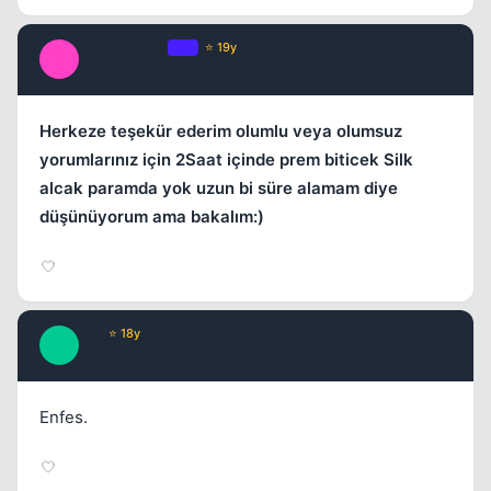
HeartLess*X
OP
⭐ 19y
H
17 yil once
#16
Herkeze teşekür ederim olumlu veya olumsuz
yorumlarınız için 2Saat içinde prem biticek Silk
alcak paramda yok uzun bi süre alamam diye
düşünüyorum ama bakalım:)
Kai
⭐ 18y
K
17 yil once
#17
Enfes.