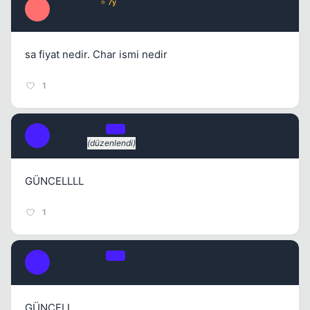
cankara10
⭐ 7y
C
1 ay once
#2
sa fiyat nedir. Char ismi nedir
1
guzeltepe35
OP
G
1 ay once
(düzenlendi)
#3
GÜNCELLLL
1
guzeltepe35
OP
G
1 hafta once
#4
GÜNCELL