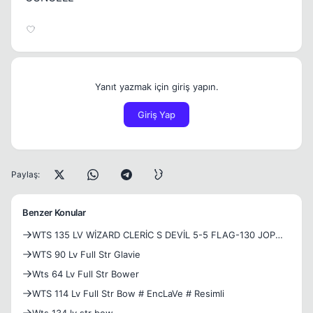
Yanıt yazmak için giriş yapın.
Giriş Yap
Paylaş:
Benzer Konular
WTS 135 LV WİZARD CLERİC S DEVİL 5-5 FLAG-130 JOP
LV-13K HONOR MEZUN 2 HONOR BUF-PAGE3/7-ZERK
WTS 90 Lv Full Str Glavie
Wts 64 Lv Full Str Bower
WTS 114 Lv Full Str Bow # EncLaVe # Resimli