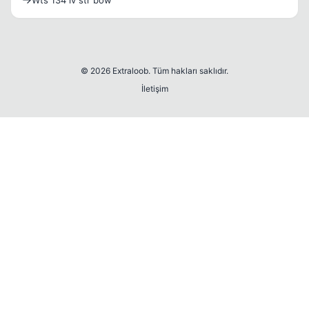
Wts 134 lv str bow
© 2026 Extraloob. Tüm hakları saklıdır.
İletişim