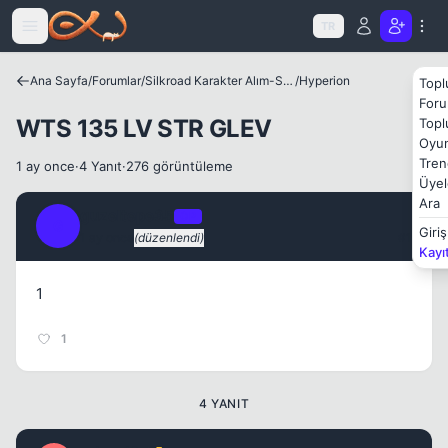
Icerige atla
TR
Ana Sayfa
/
Forumlar
/
Silkroad Karakter Alım-Satımları
/
Hyperion
Topl
Foru
WTS 135 LV STR GLEV
Topl
Kapat
Oyun
Tren
1 ay once
·
4 Yanıt
·
276 görüntüleme
Üyel
Ara
guzeltepe35
OP
G
Giriş
1 ay once
(düzenlendi)
#1
Kayı
1
1
4 YANIT