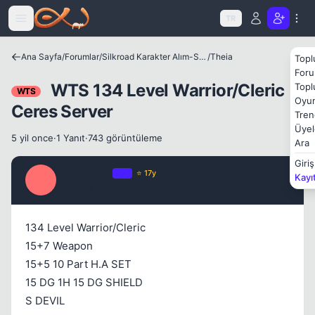
Icerige atla
Kapat
TR
Ana Sayfa
/
Forumlar
/
Silkroad Karakter Alım-Satımları
/
Theia
Topl
Foru
WTS 134 Level Warrior/Cleric
Topl
WTS
Oyun
Ceres Server
Tren
Üyel
5 yil once
·
1 Yanıt
·
743 görüntüleme
Ara
Giriş
caglar1412
OP
⭐ 17y
Kayı
C
5 yil once
#1
134 Level Warrior/Cleric
15+7 Weapon
15+5 10 Part H.A SET
15 DG 1H 15 DG SHIELD
S DEVIL