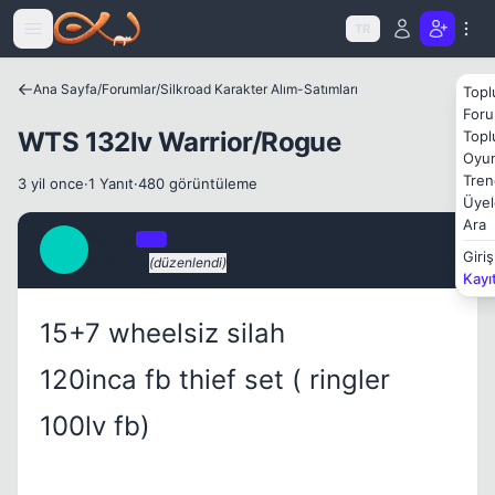
Icerige atla
TR
Ana Sayfa
/
Forumlar
/
Silkroad Karakter Alım-Satımları
Topl
Foru
WTS 132lv Warrior/Rogue
Topl
Oyun
Kapat
Tren
3 yil once
·
1 Yanıt
·
480 görüntüleme
Üyel
Ara
Xyma
OP
X
Giriş
3 yil once
(düzenlendi)
#1
Kayı
15+7 wheelsiz silah
120inca fb thief set ( ringler
100lv fb)