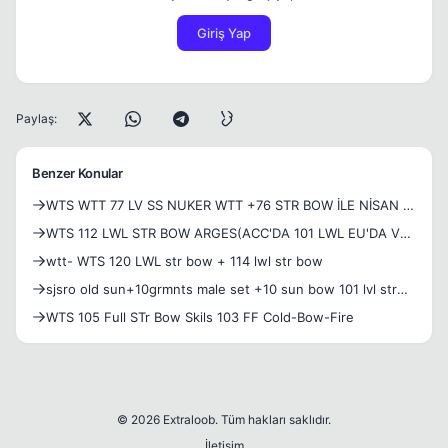
Giriş Yap
Paylaş:
Benzer Konular
WTS WTT 77 LV SS NUKER WTT +76 STR BOW İLE NİSAN 1
VİPLİ
WTS 112 LWL STR BOW ARGES(ACC'DA 101 LWL EU'DA VAR
THANATOS)
wtt- WTS 120 LWL str bow + 114 lwl str bow
sjsro old sun+10grmnts male set +10 sun bow 101 lvl str
bow
WTS 105 Full STr Bow Skils 103 FF Cold-Bow-Fire
© 2026 Extraloob. Tüm hakları saklıdır.
İletişim