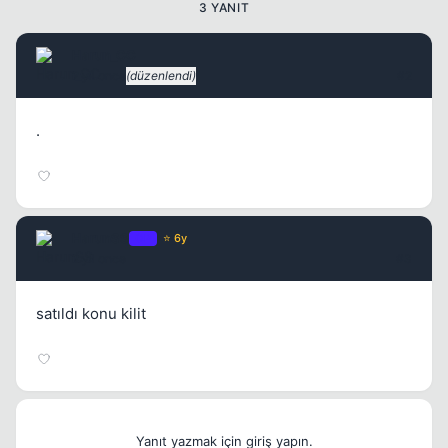
3 YANIT
Harun_CC
2 yil once
(düzenlendi)
#2
.
HarunSS
OP
⭐ 6y
2 yil once
#3
satıldı konu kilit
Yanıt yazmak için giriş yapın.