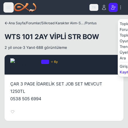
Icerige atla
TR
Ana Sayfa
/
Forumlar
/
Silkroad Karakter Alım-Satımları
/
Pontus
Topl
Kapat
Foru
WTS 101 2AY VİPLİ STR BOW
Topl
Oyun
Tren
2 yil once
·
3 Yanıt
·
688 görüntüleme
Üyel
Ara
HarunSS
OP
⭐ 6y
Giriş
2 yil once
#1
Kayı
ÇAR 3 PAGE İDARELİK SET JOB SET MEVCUT
1250TL
0538 505 6994