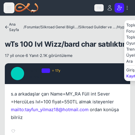
Icerige atla
TR
Ana
Topl
/
Forumlar
/
Silkroad Genel Bilgiler ve Update Bilgileri
/
Silkroad Guildler ve Tanıtımları
/
Hyperion
Sayfa
Foru
Topl
Kapat
wTs 100 lvl Wizz/bard char satılıktır
Oyun
Tren
Üyel
17 yil once
·
6 Yanıt
·
2.1K görüntüleme
Ara
hillardff
Giriş
OP
⭐ 17y
H
Kayı
17 yil once
#1
s.a arkadaşlar çarı Name=MY_RA Füll int Sever
Kapat
=HercüLes lvl=100 fiyat=550TL almak isteyenler
mailto:
tayfun_yilmaz18@hotmail.com
ordan konüşa
bilriiz