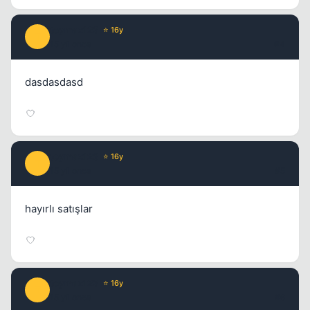
toymax123
⭐ 16y
T
15 yil once
#4
dasdasdasd
toymax123
⭐ 16y
T
15 yil once
#5
hayırlı satışlar
toymax123
⭐ 16y
T
15 yil once
#6