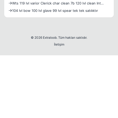
Wts 119 lvl varior Clerick char clean 7b 120 lvl clean Int
spear char 5b ıkisini alana 10b
104 lvl bow 100 lvl glave 99 lvl spear tek tek satılıktır
© 2026 Extraloob. Tüm hakları saklıdır.
İletişim