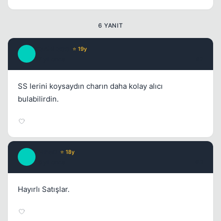
6 YANIT
F34RL3SS
⭐ 19y
F
17 yil once
#2
SS lerini koysaydın charın daha kolay alıcı
bulabilirdin.
PwneD
⭐ 18y
P
16 yil once
#3
Hayırlı Satışlar.