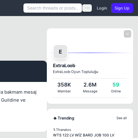
Login
Sign Up
TR
E
ExtraLoob
ExtraLoob Oyun Topluluğu
#1
358K
2.6M
59
azla bakmam mesaj
Member
Message
Online
 Guildine ve
🔥 Trending
See all
1.
Thanatos
WTS 122 LV WİZ BARD JOB 100 LV