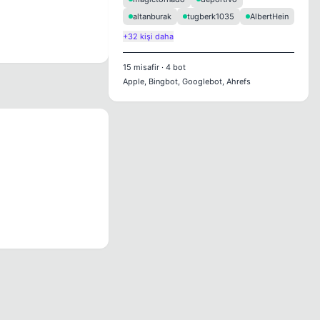
altanburak
tugberk1035
AlbertHein
+32 kişi daha
15
misafir
·
4
bot
Apple, Bingbot, Googlebot, Ahrefs