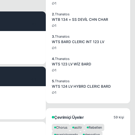
1
2.
Thanatos
WTB 134 + SS DEVİL CHN CHAR
#2
1
3.
Thanatos
WTS BARD CLERIC INT 123 LV
1
4.
Thanatos
WTS 123 LV WİZ BARD
1
#3
5.
Thanatos
WTS 124 LV HYBRD CLERIC BARD
1
Çevrimiçi Üyeler
59 kişi
Chorus
asiltr
Rebellen
magictornado
deportivo