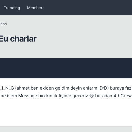
Trending
Members
rion
u charlar
Kapat
 K_1_N_G (ahmet ben exlden geldim deyin anlarm :D:D) buraya f
line isem Messaqe bırakın iletişime geceriz 😄 buradan 4thCrew
Kapat