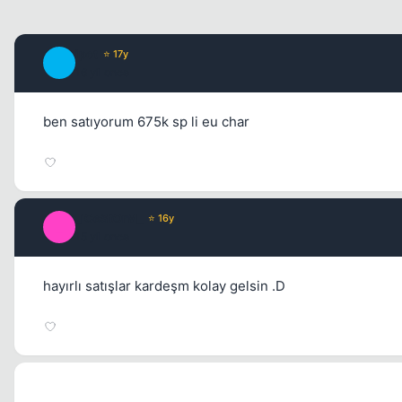
ipot
⭐ 17y
I
16 yil once
ben satıyorum 675k sp li eu char
_iCeStOrM_
⭐ 16y
_
15 yil once
hayırlı satışlar kardeşm kolay gelsin .D