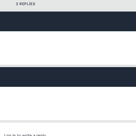
3 REPLIES
💎
Your current reputation
-
Bounty amount
Permanent
1 days
3 days
7 days
Log in to write a reply.