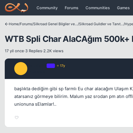
Icerige atla
Community
Forums
Communities
Games
Home
/
Forums
/
Silkroad Genel Bilgiler ve Update Bilgileri
/
Silkroad Guildler ve Tanıtımları
/
Hype
WTB Spli Char AlaCAğım 500k+ E
17 yil once
·
3 Replies
·
2.2K views
hackpm1
OP
⭐ 17y
H
17 yil once
başlıkta dediğim gibi sp farmlı Eu char alacağım Ulaşım
atarsanız görmeye bilirim. Malum yaz srodan pm atın off
unionuna sElamlar!..