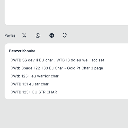
Paylaş:
Benzer Konular
WTB SS devilli EU char . WTB 13 dg eu welli acc set
Wtb 3page 122-130 Eu Char - Gold Pt Char 3 page
Wtb 125+ eu warrior char
WTB 131 eu str char
WTB 125+ EU STR CHAR