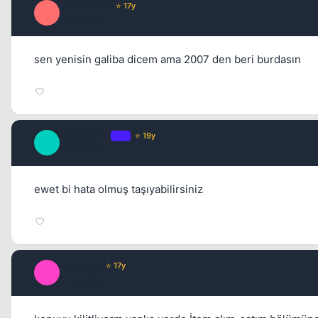
silkroadlife
⭐ 17y
S
17 yil once
sen yenisin galiba dicem ama 2007 den beri burdasın
_C3ribR4L_
OP
⭐ 19y
_
17 yil once
ewet bi hata olmuş taşıyabilirsiniz
Calamity
⭐ 17y
C
17 yil once