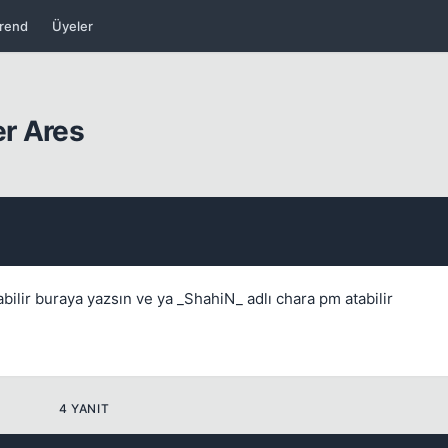
rend
Üyeler
Kapat
er Ares
Kapat
abilir buraya yazsın ve ya _ShahiN_ adlı chara pm atabilir
Kapat
4 YANIT