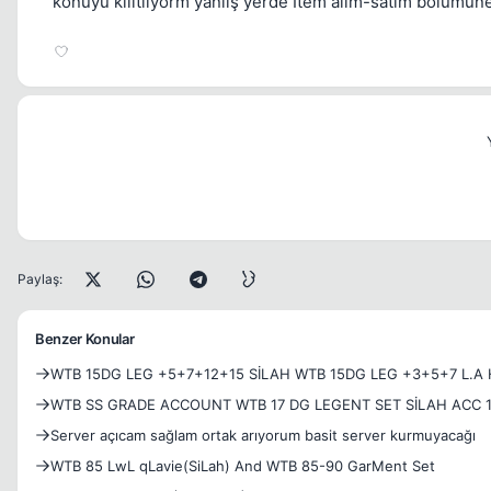
konuyu kilitliyorm yanlış yerde İtem alım-satım bölümün
Paylaş:
Benzer Konular
WTB 15DG LEG +5+7+12+15 SİLAH WTB 15DG LEG +3+5+7 L.A 
WTB SS GRADE ACCOUNT WTB 17 DG LEGENT SET SİLAH ACC 1
Server açıcam sağlam ortak arıyorum basit server kurmuyacağı
WTB 85 LwL qLavie(SiLah) And WTB 85-90 GarMent Set