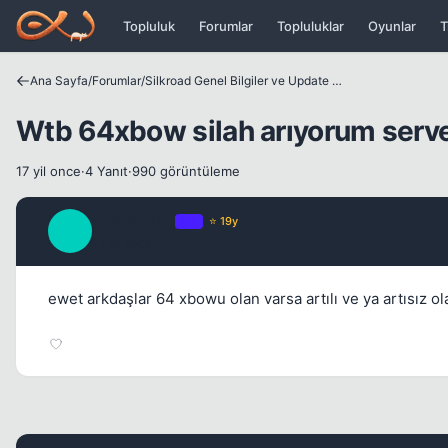
Icerige atla
Topluluk
Forumlar
Topluluklar
Oyunlar
T
Ana Sayfa
/
Forumlar
/
Silkroad Genel Bilgiler ve Update Bilgileri
Wtb 64xbow silah arıyorum serv
17 yil once
·
4 Yanıt
·
990 görüntüleme
_C3ribR4L_
OP
⭐ 19y
_
17 yil once
ewet arkdaşlar 64 xbowu olan varsa artılı ve ya artısız ol