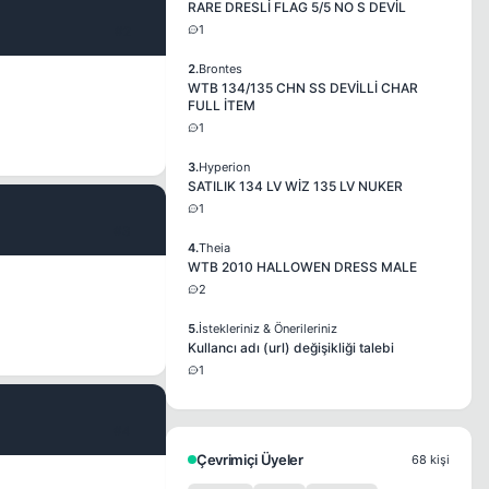
RARE DRESLİ FLAG 5/5 NO S DEVİL
1
#2
2.
Brontes
WTB 134/135 CHN SS DEVİLLİ CHAR
FULL İTEM
1
3.
Hyperion
SATILIK 134 LV WİZ 135 LV NUKER
1
#3
4.
Theia
WTB 2010 HALLOWEN DRESS MALE
2
5.
İstekleriniz & Önerileriniz
Kullancı adı (url) değişikliği talebi
1
#4
Çevrimiçi Üyeler
68 kişi