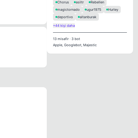
Chorus
asiltr
Rebellen
magictornado
ugur1975
Hurley
deportivo
altanburak
+44 kişi daha
13
misafir
·
3
bot
Apple, Googlebot, Majestic