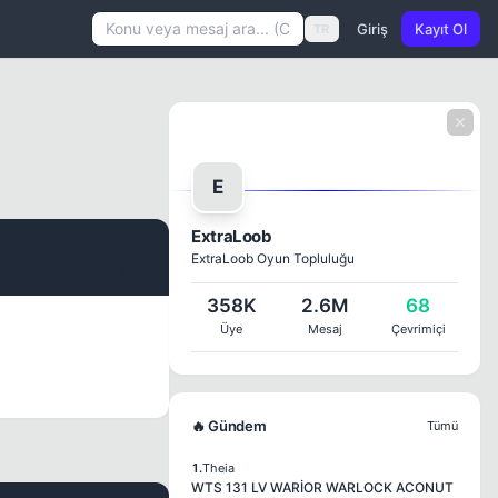
Giriş
Kayıt Ol
TR
E
ExtraLoob
ExtraLoob Oyun Topluluğu
#1
358K
2.6M
68
Üye
Mesaj
Çevrimiçi
🔥 Gündem
Tümü
1.
Theia
WTS 131 LV WARİOR WARLOCK ACONUT