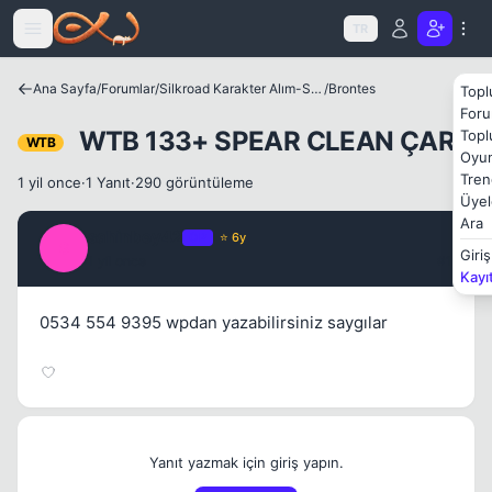
Icerige atla
TR
Ana Sayfa
/
Forumlar
/
Silkroad Karakter Alım-Satımları
/
Brontes
Topl
Foru
WTB 133+ SPEAR CLEAN ÇAR
Topl
WTB
Oyun
Tren
1 yil once
·
1 Yanıt
·
290 görüntüleme
Üyel
Ara
sahinbey42
OP
⭐ 6y
S
Giriş
1 yil once
#1
Kayı
0534 554 9395 wpdan yazabilirsiniz saygılar
Yanıt yazmak için giriş yapın.