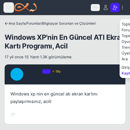
Icerige atla
TR
Kapat
Ana Sayfa
/
Forumlar
/
Bilgisayar Sorunları ve Çözümleri
Topl
Foru
Windows XP'nin En Güncel ATI Ekran
Topl
Oyun
Kartı Programı, Acil
Tren
Üyel
17 yil once
·
15 Yanıt
·
1.3K görüntüleme
Ara
Giriş
Marinero
OP
⭐ 19y
Kayı
Kapat
M
17 yil once
#1
Windows xp nin en güncel atı ekran kartını
paylaşırmısınız, acill