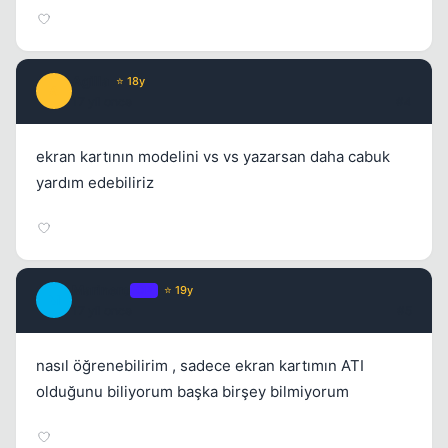
Kapat
Agilla
⭐ 18y
A
17 yil once
#4
ekran kartının modelini vs vs yazarsan daha cabuk
yardım edebiliriz
Kapat
Marinero
OP
⭐ 19y
M
17 yil once
#5
nasıl öğrenebilirim , sadece ekran kartımın ATI
olduğunu biliyorum başka birşey bilmiyorum