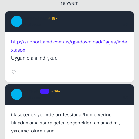
15 YANIT
Kapat
JawBreaker
⭐ 18y
J
17 yil once
#2
http://support.amd.com/us/gpudownload/Pages/inde
x.aspx
Uygun olanı indir,kur.
Kapat
Marinero
OP
⭐ 19y
M
17 yil once
#3
ilk seçenek yerinde professional/home yerine
tıkladım ama sonra gelen seçenekleri anlamadım ,
yardımcı olurmusun