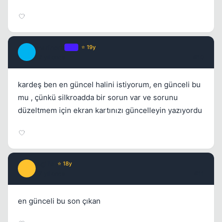
Marinero
OP
⭐ 19y
M
17 yil once
#10
kardeş ben en güncel halini istiyorum, en günceli bu
mu , çünkü silkroadda bir sorun var ve sorunu
düzeltmem için ekran kartınızı güncelleyin yazıyordu
Agilla
⭐ 18y
A
17 yil once
#11
en günceli bu son çıkan