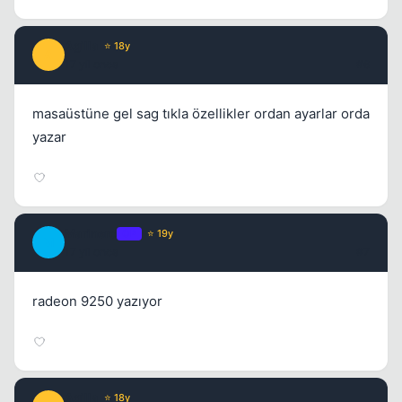
Agilla
⭐ 18y
A
17 yil once
#6
masaüstüne gel sag tıkla özellikler ordan ayarlar orda
yazar
Marinero
OP
⭐ 19y
M
17 yil once
#7
radeon 9250 yazıyor
Agilla
⭐ 18y