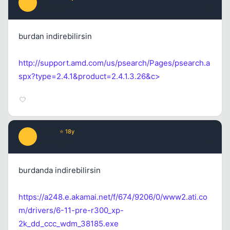
A
17 yil once
#8
burdan indirebilirsin
http://support.amd.com/us/psearch/Pages/psearch.a
spx?type=2.4.1&product=2.4.1.3.26&c>
Agilla
⭐ 18y
A
17 yil once
#9
burdanda indirebilirsin
https://a248.e.akamai.net/f/674/9206/0/www2.ati.co
m/drivers/6-11-pre-r300_xp-
2k_dd_ccc_wdm_38185.exe