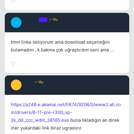
Marinero
OP
⭐ 19y
M
17 yil once
#12
tmm linke tıklıyorum ama download seçeneğini
bulamadım , k.bakma çok uğraştırdım seni ama ...
Agilla
⭐ 18y
A
17 yil once
#13
https://a248.e.akamai.net/f/674/9206/0/www2.ati.co
m/drivers/6-11-pre-r300_xp-
2k_dd_ccc_wdm_38185.exe
buna tıkladıgın an direk
iner yukardaki link biraz ugrastırır