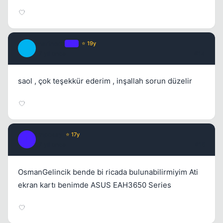
Marinero
OP
⭐ 19y
M
17 yil once
#14
saol , çok teşekkür ederim , inşallah sorun düzelir
Impossy
⭐ 17y
I
17 yil once
#15
OsmanGelincik bende bi ricada bulunabilirmiyim Ati
ekran kartı benimde ASUS EAH3650 Series