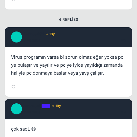
4 REPLIES
dizanteri61
⭐ 18y
D
17 yil once
#2
Virüs programın varsa bi sorun olmaz eğer yoksa pc
ye bulaşır ve yayılır ve pc ye iyice yayıldığı zamanda
haliyle pc donmaya başlar veya yavş çalışır.
mccmcc5
OP
⭐ 19y
M
17 yil once
#3
çok saoL 😊