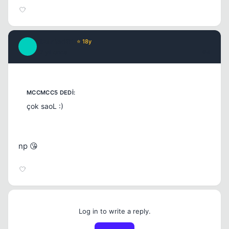
dizanteri61
⭐ 18y
D
17 yil once
#4
çok saoL :)
np 😘
Log in to write a reply.