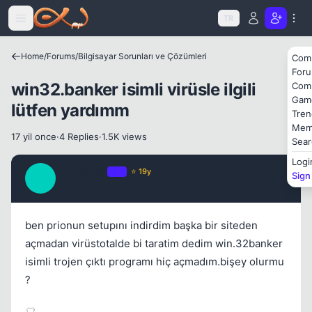
Icerige atla
TR
Home
/
Forums
/
Bilgisayar Sorunları ve Çözümleri
Com
For
win32.banker isimli virüsle ilgili
Com
Gam
lütfen yardımm
Tren
Mem
17 yil once
·
4 Replies
·
1.5K views
Sear
Logi
Kapat
mccmcc5
OP
⭐ 19y
Sign
M
17 yil once
#1
ben prionun setupını indirdim başka bir siteden
açmadan virüstotalde bi taratim dedim win.32banker
isimli trojen çıktı programı hiç açmadım.bişey olurmu
?