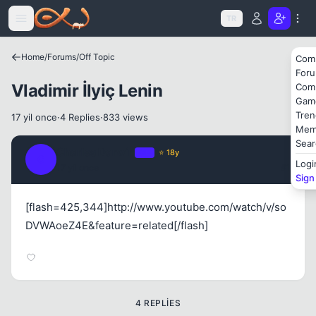
Icerige atla
Kapat
TR
Home
/
Forums
/
Off Topic
Com
For
Vladimir İlyiç Lenin
Com
Gam
Tren
17 yil once
·
4 Replies
·
833 views
Mem
Kapat
Sear
Charles Darwin
OP
⭐ 18y
C
Logi
17 yil once
#1
Sign
[flash=425,344]http://www.youtube.com/watch/v/so
DVWAoeZ4E&feature=related[/flash]
4 REPLIES