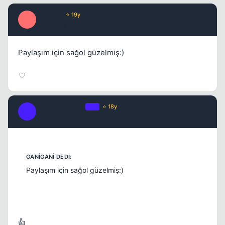
eL`dode
⭐ 19y
E
17 yil once
#2
Paylaşım için sağol güzelmiş:)
Charles Darwin
OP
⭐ 18y
C
17 yil once
#3
Paylaşım için sağol güzelmiş:)
👍