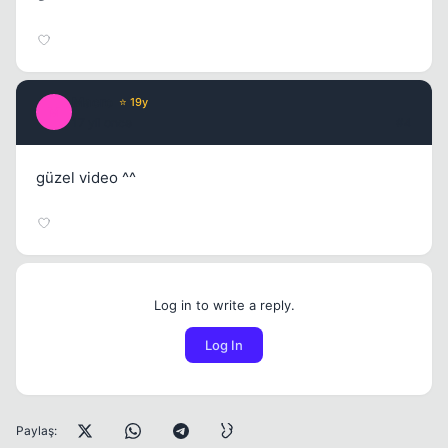
Macro
⭐ 19y
M
17 yil once
#4
güzel video ^^
Log in to write a reply.
Log In
Paylaş: