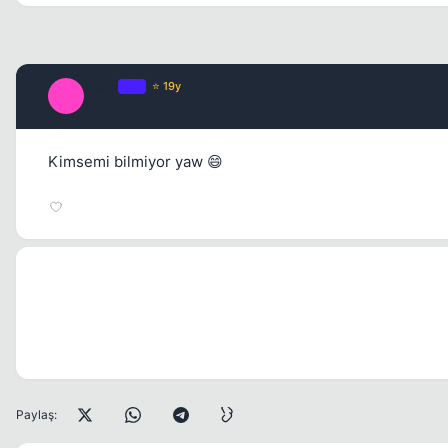
BøBa
OP
⭐ 19y
B
17 yil once
Kimsemi bilmiyor yaw 😄
Paylaş: