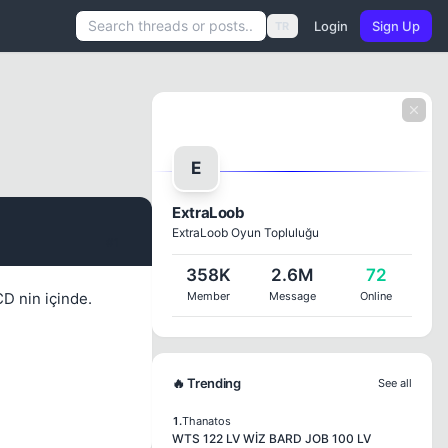
Login
Sign Up
TR
E
ExtraLoob
ExtraLoob Oyun Topluluğu
#1
358K
2.6M
72
D nin içinde.
Member
Message
Online
🔥 Trending
See all
1.
Thanatos
WTS 122 LV WİZ BARD JOB 100 LV