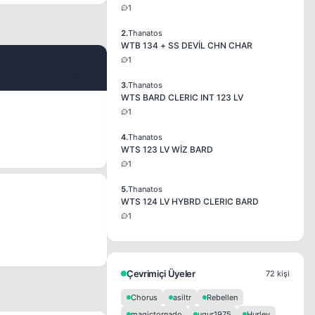
1
2.
Thanatos
WTB 134 + SS DEVİL CHN CHAR
1
#2
3.
Thanatos
WTS BARD CLERIC INT 123 LV
1
4.
Thanatos
WTS 123 LV WİZ BARD
1
5.
Thanatos
WTS 124 LV HYBRD CLERIC BARD
1
Çevrimiçi Üyeler
72 kişi
Chorus
asiltr
Rebellen
magictornado
ugur1975
Hurley