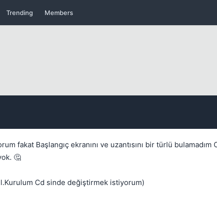
Kapat
Trending
Members
Kapat
um fakat Başlangıç ekranını ve uzantısını bir türlü bulamadım C
yok. 🤔
ğil.Kurulum Cd sinde değiştirmek istiyorum)