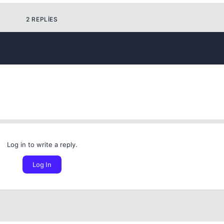
2 REPLIES
💎
Your current reputation
-
Log in to write a reply.
Bounty amount
Log In
Permanent
1 days
3 days
7 days
Between 1 and 5000 reputation points
30 days
Also delete this user's recent content
Duration
Check to quickly clean up a spam account.
Cancel