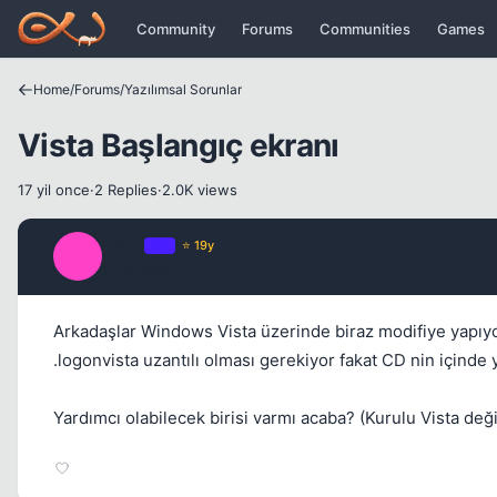
Icerige atla
Community
Forums
Communities
Games
Home
/
Forums
/
Yazılımsal Sorunlar
Vista Başlangıç ekranı
17 yil once
·
2 Replies
·
2.0K views
BøBa
OP
⭐ 19y
B
17 yil once
Arkadaşlar Windows Vista üzerinde biraz modifiye yapıyor
.logonvista uzantılı olması gerekiyor fakat CD nin içinde 
Yardımcı olabilecek birisi varmı acaba? (Kurulu Vista de