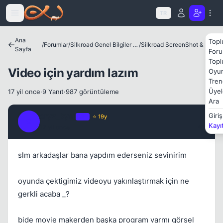
Icerige atla
TR
Ana
Topl
/
Forumlar
/
Silkroad Genel Bilgiler ve Update Bilgileri
/
Silkroad ScreenShot & Video
Sayfa
Foru
Kapat
Topl
Video için yardım lazım
Oyun
Tren
Üyel
17 yil once
·
9 Yanıt
·
987 görüntüleme
Ara
cryz_kysr
Giriş
OP
⭐ 19y
C
Kayı
17 yil once
#1
slm arkadaşlar bana yapdım ederseniz sevinirim
Kapat
oyunda çektigimiz videoyu yakınlaştırmak için ne
gerkli acaba _?
bide movie makerden başka program varmı görsel