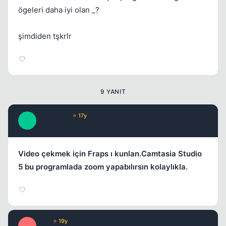
ögeleri daha iyi olan _?
Kapat
şimdiden tşkrlr
9 YANIT
BadAngeL
⭐ 17y
B
Kapat
17 yil once
#2
Video çekmek için Fraps ı kunlan.Camtasia Studio
5 bu programlada zoom yapabılırsın kolaylıkla.
E0N
⭐ 19y