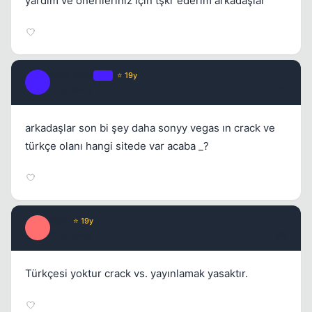
yardım ve önerileriniz için tşkr ederim arkadaşlar
cryz_kysr
OP
⭐ 19y
C
17 yil once
#7
arkadaşlar son bi şey daha sonyy vegas ın crack ve
türkçe olanı hangi sitede var acaba _?
E0N
⭐ 19y
E
17 yil once
#8
Türkçesi yoktur crack vs. yayınlamak yasaktır.