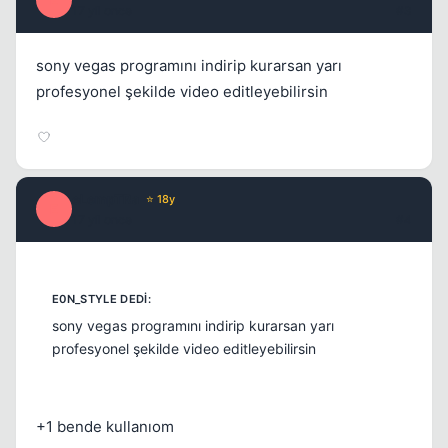
E
17 yil once
#3
sony vegas programını indirip kurarsan yarı
profesyonel şekilde video editleyebilirsin
eLempTRa
⭐ 18y
E
17 yil once
#4
sony vegas programını indirip kurarsan yarı
profesyonel şekilde video editleyebilirsin
+1 bende kullanıom