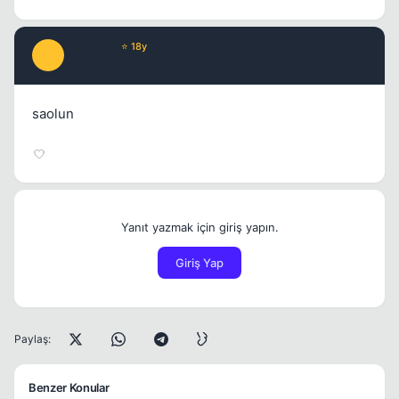
PquLex'B
⭐ 18y
P
17 yil once
#9
saolun
Yanıt yazmak için giriş yapın.
Giriş Yap
Paylaş:
Benzer Konular