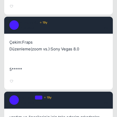
iwontcry4u
⭐ 19y
I
17 yil once
#5
Çekim:Fraps
Düzenleme(zoom vs.):Sony Vegas 8.0
5*****
cryz_kysr
OP
⭐ 19y
C
17 yil once
#6