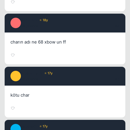
psroidtr2
⭐ 18y
P
16 yil once
#4
charın adı ne 68 xbow un ff
Noble_Lady
⭐ 17y
N
16 yil once
#5
kötu char
hamza01
⭐ 17y
H