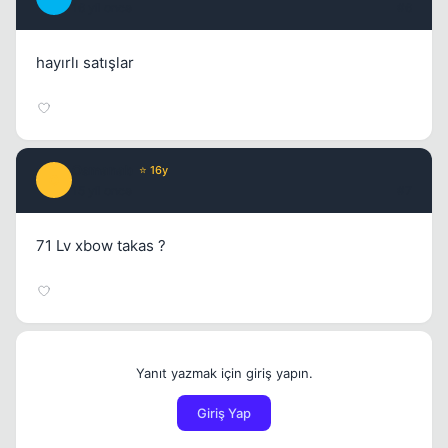
16 yil once
#6
hayırlı satışlar
Osmanab
⭐ 16y
O
15 yil once
#7
71 Lv xbow takas ?
Yanıt yazmak için giriş yapın.
Giriş Yap