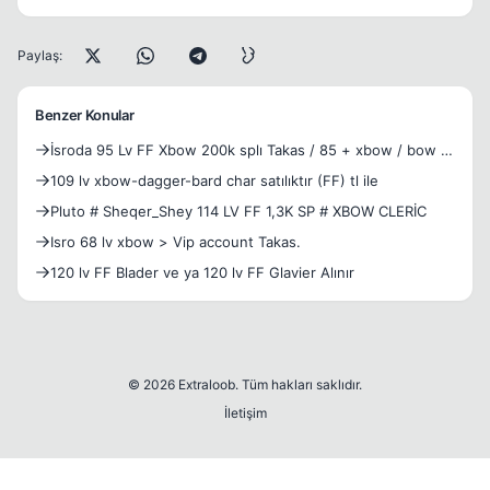
Paylaş:
Benzer Konular
İsroda 95 Lv FF Xbow 200k splı Takas / 85 + xbow / bow /
nuk
109 lv xbow-dagger-bard char satılıktır (FF) tl ile
Pluto # Sheqer_Shey 114 LV FF 1,3K SP # XBOW CLERİC
Isro 68 lv xbow > Vip account Takas.
120 lv FF Blader ve ya 120 lv FF Glavier Alınır
© 2026 Extraloob. Tüm hakları saklıdır.
İletişim