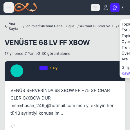
Icerige atla
TR
Kapat
Ana
Topl
/
Forumlar
/
Silkroad Genel Bilgiler ve Update Bilgileri
/
Silkroad Guildler ve Tanıtımları
/
Theia
Sayfa
Foru
Topl
VENÜSTE 68 LV FF XBOW
Oyun
Tren
Üyel
17 yil once
·
7 Yanıt
·
2.3K görüntüleme
Ara
Kapat
Swatch
Giriş
OP
⭐ 17y
S
Kayı
17 yil once
#1
VENÜS SERVERİNDA 68 XBOW FF +75 SP CHAR
CLERİC/XBOW DUR
msn=hasan_249_@hotmail.com
msn yi ekleyin her
türlü ayrintiyi konuşalim...
Kapat