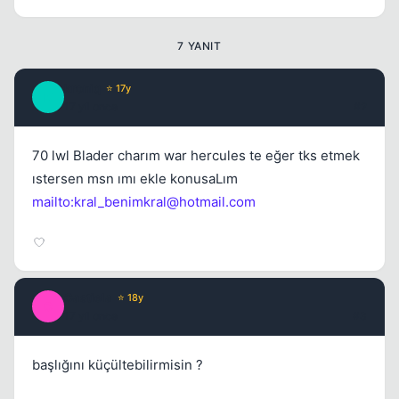
7 YANIT
kroniq
⭐ 17y
K
17 yil once
#2
70 lwl Blader charım war hercules te eğer tks etmek
ıstersen msn ımı ekle konusaLım
mailto:
kral_benimkral@hotmail.com
Castiela
⭐ 18y
C
17 yil once
#3
başlığını küçültebilirmisin ?