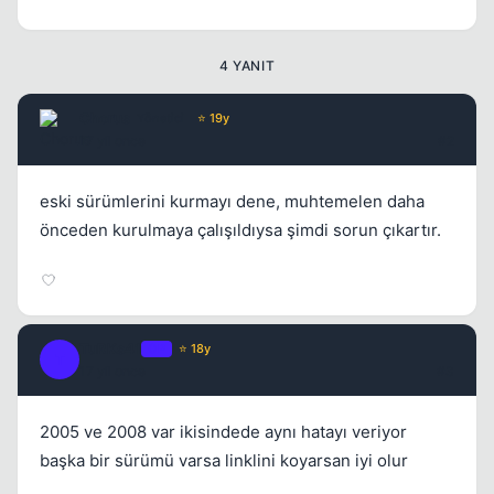
4 YANIT
Chorus
Yönetici
⭐ 19y
17 yil once
#2
eski sürümlerini kurmayı dene, muhtemelen daha
önceden kurulmaya çalışıldıysa şimdi sorun çıkartır.
TuRKs41
OP
⭐ 18y
T
17 yil once
#3
2005 ve 2008 var ikisindede aynı hatayı veriyor
başka bir sürümü varsa linklini koyarsan iyi olur