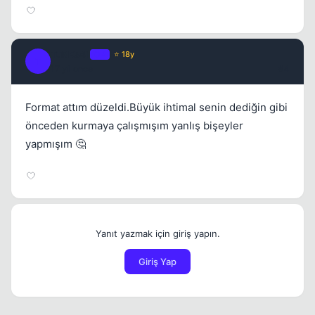
TuRKs41
OP
⭐ 18y
T
17 yil once
#4
Format attım düzeldi.Büyük ihtimal senin dediğin gibi
önceden kurmaya çalışmışım yanlış bişeyler
yapmışım 🤔
Yanıt yazmak için giriş yapın.
Giriş Yap