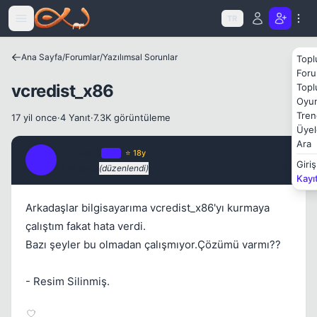
Icerige atla
TR
Ana Sayfa
/
Forumlar
/
Yazılımsal Sorunlar
Topl
Foru
Kapat
vcredist_x86
Topl
Oyun
Tren
17 yil once
·
4 Yanıt
·
7.3K görüntüleme
Üyel
Ara
TuRKs41
OP
⭐ 18y
T
Giriş
17 yil once
(düzenlendi)
#1
Kayı
Arkadaşlar bilgisayarıma vcredist_x86'yı kurmaya
çalıştım fakat hata verdi.
Kapat
Bazı şeyler bu olmadan çalışmıyor.Çözümü varmı??
- Resim Silinmiş.