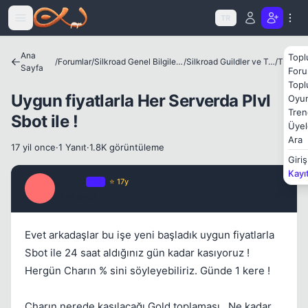
Icerige atla
TR
Ana
Topl
/
Forumlar
/
Silkroad Genel Bilgiler ve Update Bilgileri
/
Silkroad Guildler ve Tanıtımları
/
Theia
Sayfa
Foru
Kapat
Topl
Uygun fiyatlarla Her Serverda Plvl
Oyun
Tren
Sbot ile !
Üyel
Ara
17 yil once
·
1 Yanıt
·
1.8K görüntüleme
Giriş
Kayı
idiottt
OP
⭐ 17y
I
17 yil once
#1
Evet arkadaşlar bu işe yeni başladık uygun fiyatlarla
Sbot ile 24 saat aldığınız gün kadar kasıyoruz !
Hergün Charın % sini söyleyebiliriz. Günde 1 kere !
Charın nerede kasılacağı,Gold toplaması , Ne kadar