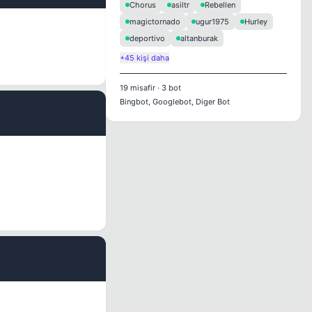
Chorus
asiltr
Rebellen
magictornado
ugur1975
Hurley
deportivo
altanburak
+45 kişi daha
19
misafir
·
3
bot
Bingbot, Googlebot, Diger Bot
#4
#5