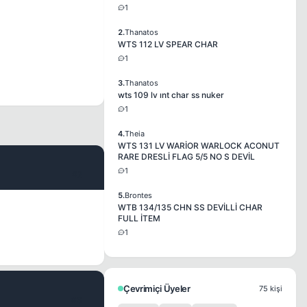
1
2.
Thanatos
WTS 112 LV SPEAR CHAR
1
3.
Thanatos
wts 109 lv ınt char ss nuker
1
4.
Theia
WTS 131 LV WARİOR WARLOCK ACONUT
RARE DRESLİ FLAG 5/5 NO S DEVİL
1
#2
5.
Brontes
WTB 134/135 CHN SS DEVİLLİ CHAR
FULL İTEM
1
Çevrimiçi Üyeler
75 kişi
#3