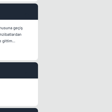
#10
onusuna geçiş
nzibatlardan
gittim...
#11