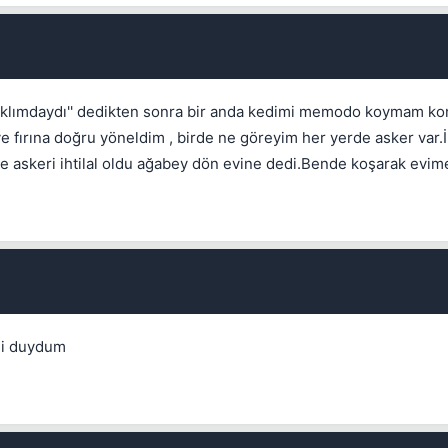
💎
Mevcut reputation puanın
-
aklımdaydı'' dedikten sonra bir anda kedimi memodo koymam k
fırına doğru yöneldim , birde ne göreyim her yerde asker var.İ
Bounty miktarı
e askeri ihtilal oldu ağabey dön evine dedi.Bende koşarak evime 
Kapat
Kalıcı
1 gün
3 gün
7 gün
30 gün
1 ile 5000 arasında reputation puanı
Bu kullanıcının son içeriğini de sil
Kalış süresi
Spam hesabını hızlıca temizlemek için işaretleyin.
İptal
İptal
Konuyu Sil
İptal
Konuyu Taşı
İptal
Bounty Koy
si duydum
Kapat