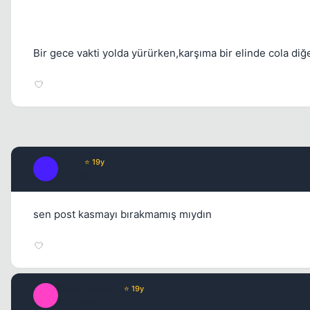
Bir gece vakti yolda yürürken,karşıma bir elinde cola diğe
Kobe
⭐ 19y
K
17 yil once
sen post kasmayı bırakmamış mıydın
OneEyedJack
⭐ 19y
O
17 yil once