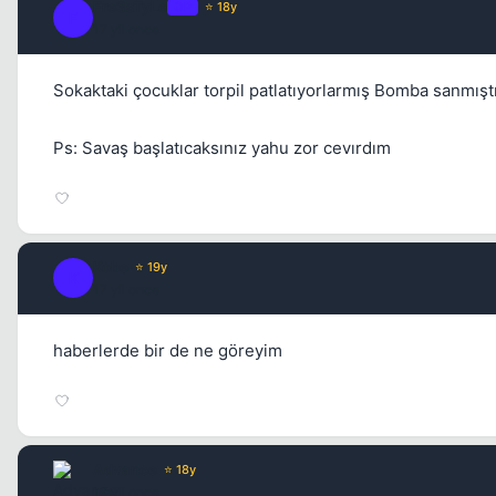
Fre3sTyLe
OP
⭐ 18y
F
17 yil once
Sokaktaki çocuklar torpil patlatıyorlarmış Bomba sanmış
Ps: Savaş başlatıcaksınız yahu zor cevırdım
Kobe
⭐ 19y
K
17 yil once
haberlerde bir de ne göreyim
Advance
⭐ 18y
17 yil once