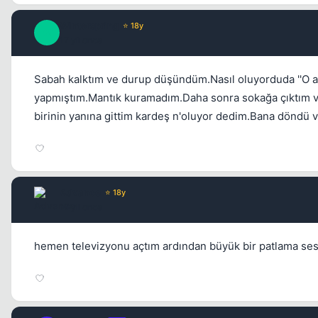
Winterspring
⭐ 18y
W
17 yil once
Sabah kalktım ve durup düşündüm.Nasıl oluyorduda ''O 
yapmıştım.Mantık kuramadım.Daha sonra sokağa çıktım ve 
birinin yanına gittim kardeş n'oluyor dedim.Bana döndü v
Advance
⭐ 18y
17 yil once
hemen televizyonu açtım ardından büyük bir patlama se