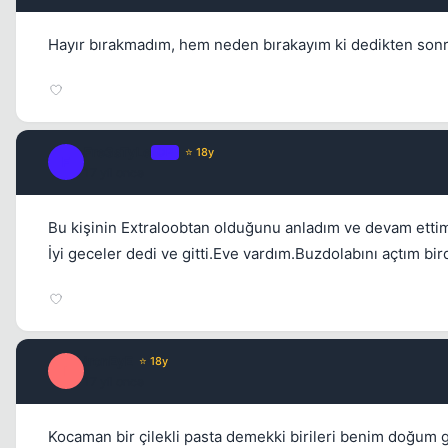
Hayır bırakmadım, hem neden bırakayım ki dedikten sonra
Fre3sTyLe
OP
⭐ 18y
F
17 yil once
Bu kişinin Extraloobtan olduğunu anladım ve devam ettim
İyi geceler dedi ve gitti.Eve vardım.Buzdolabını açtım bir
ironEyE
⭐ 18y
I
17 yil once
Kocaman bir çilekli pasta demekki birileri benim doğum 