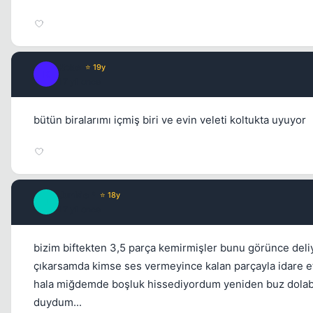
Kobe
⭐ 19y
K
17 yil once
bütün biralarımı içmiş biri ve evin veleti koltukta uyuyor
Junkie *
⭐ 18y
J
17 yil once
bizim biftekten 3,5 parça kemirmişler bunu görünce de
çıkarsamda kimse ses vermeyince kalan parçayla idare et
hala miğdemde boşluk hissediyordum yeniden buz dolabın
duydum...