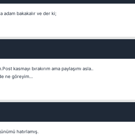
 adam bakakalır ve der ki;
Kapat
.Post kasmayı bırakırım ama paylaşımı asla..
de ne göreyim...
Kapat
günümü hatırlamış.