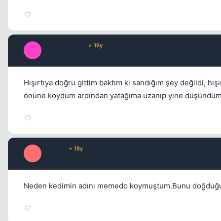
OneEyedJack
⭐ 19y
O
17 yil once
Hışırtıya doğru gittim baktım ki sandığım şey değildi,
önüne koydum ardından yatağıma uzanıp yine düşündüm e
ironEyE
⭐ 18y
I
17 yil once
Neden kedimin adını memedo koymuştum.Bunu doğduğu 