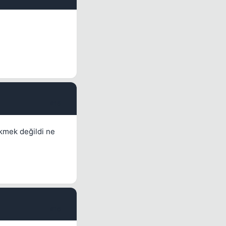
#15
kmek değildi ne
#16