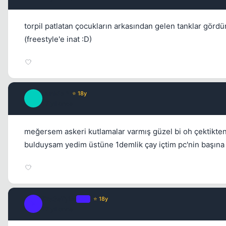
torpil patlatan çocukların arkasından gelen tanklar görd
(freestyle'e inat :D)
Junkie *
⭐ 18y
J
17 yil once
meğersem askeri kutlamalar varmış güzel bi oh çektikt
bulduysam yedim üstüne 1demlik çay içtim pc'nin başına 
Fre3sTyLe
OP
⭐ 18y
F
17 yil once