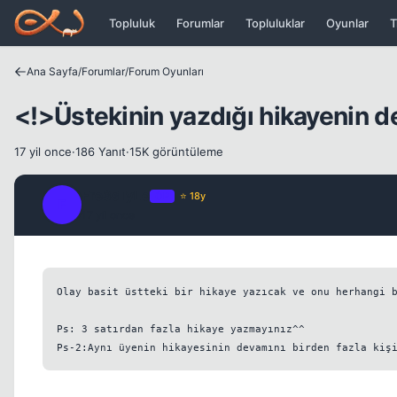
Icerige atla
Topluluk
Forumlar
Topluluklar
Oyunlar
T
Ana Sayfa
/
Forumlar
/
Forum Oyunları
<!>Üstekinin yazdığı hikayenin d
17 yil once
·
186 Yanıt
·
15K görüntüleme
Fre3sTyLe
OP
⭐ 18y
F
17 yil once
Olay basit üstteki bir hikaye yazıcak ve onu herhangi b
Ps: 3 satırdan fazla hikaye yazmayınız^^
