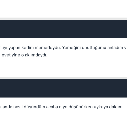
 hışırtıyı yapan kedim memedoydu. Yemeğini unuttuğumu anladım 
vet yine o aklımdaydı..
Kapat
anda nasıl düşündüm acaba diye düşünürken uykuya daldım.
Kapat