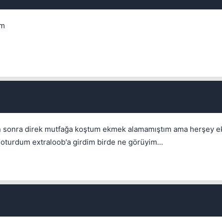
üm
en sonra direk mutfağa koştum ekmek alamamıştım ama herşey e
oturdum extraloob'a girdim birde ne görüyim...