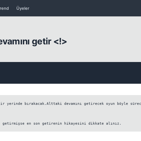
rend
Üyeler
evamını getir <!>
Kapat
ir yerinde bırakacak.Alttaki devamını getirecek oyun böyle sürec
Kapat