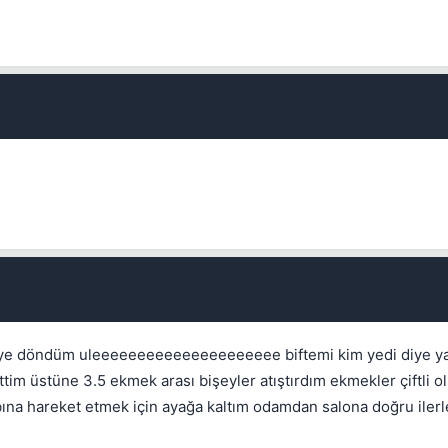
Kapat
Kapat
liye döndüm uleeeeeeeeeeeeeeeeeeeee biftemi kim yedi diye y
tim üstüne 3.5 ekmek arası bişeyler atıştırdım ekmekler çiftli 
a hareket etmek için ayağa kaltım odamdan salona doğru ilerler
Kapat