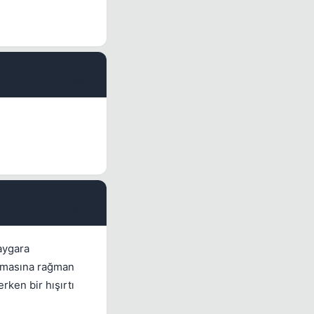
#6
#7
aygara
olmasına rağman
ken bir hışırtı