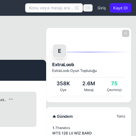
Giriş
Kayıt Ol
TR
E
ExtraLoob
ExtraLoob Oyun Topluluğu
#1
358K
2.6M
75
Üye
Mesaj
Çevrimiçi
ek. ^^

🔥 Gündem
Tümü
1.
Thanatos
WTS 128 LV WİZ BARD