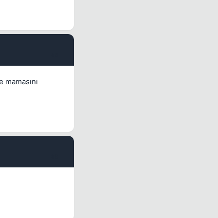
#8
ve mamasını
#9