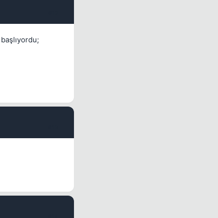
#12
 başlıyordu;
#13
#14