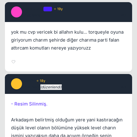
_LaGRoaD_
OP
⭐ 19y
_
17 yil once
#2
yok mu cvp vericek bi allahın kulu... torqueyle oyuna
giriyorum charım şehirde diğer charıma parti falan
attırcam komutları nereye yazıyoruzz
ManlY
⭐ 18y
M
17 yil once
(düzenlendi)
#3
- Resim Silinmiş.
Arkadaşım belirtmiş olduğum yere yani kastıracağın
düşük level olanın bölümüne yüksek level charın
ismini yazıcaksın daha da açıyım örneğin senin