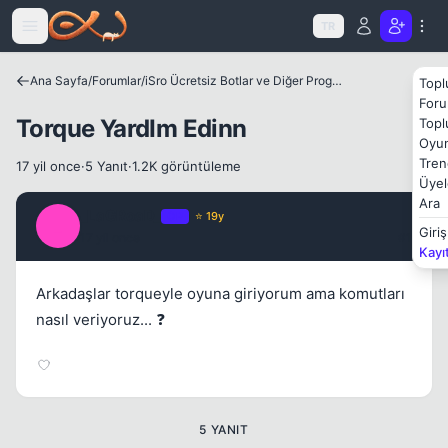
Kapat
Icerige atla
TR
Ana Sayfa
/
Forumlar
/
iSro Ücretsiz Botlar ve Diğer Programlar
Topl
Foru
Torque YardIm Edinn
Topl
Oyun
Tren
17 yil once
·
5 Yanıt
·
1.2K görüntüleme
Üyel
Ara
_LaGRoaD_
OP
⭐ 19y
Kapat
_
Giriş
17 yil once
#1
Kayı
Arkadaşlar torqueyle oyuna giriyorum ama komutları
nasıl veriyoruz... ❓
Kapat
5 YANIT