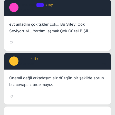
_LaGRoaD_
OP
⭐ 19y
_
17 yil once
#4
evt anladım çok tşkler çok... Bu Siteyi Çok
SeviyoruM... YardımLaşmak Çok Güzel BiŞii...
ManlY
⭐ 18y
M
17 yil once
#5
Önemli değil arkadaşım siz düzgün bir şekilde sorun
biz cevapsız bırakmayız.