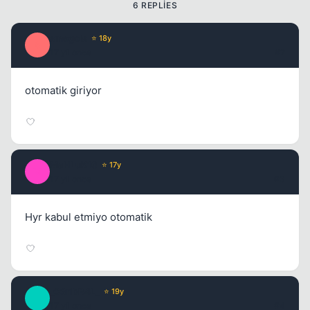
6 REPLIES
smegols
⭐ 18y
S
17 yil once
#2
otomatik giriyor
MaHLuK16
⭐ 17y
M
17 yil once
#3
Hyr kabul etmiyo otomatik
_C3ribR4L_
⭐ 19y
_
17 yil once
#4