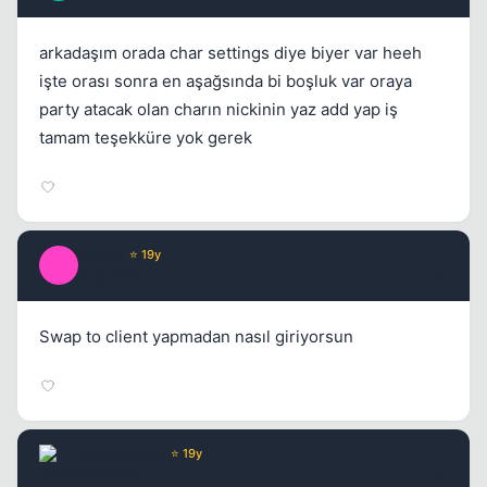
arkadaşım orada char settings diye biyer var heeh
işte orası sonra en aşağsında bi boşluk var oraya
party atacak olan charın nickinin yaz add yap iş
tamam teşekküre yok gerek
stoRm
⭐ 19y
S
17 yil once
#5
Swap to client yapmadan nasıl giriyorsun
DukeNukem
⭐ 19y
17 yil once
#6