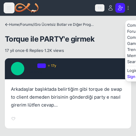
Icerige atla
TR
Home
/
Forums
/
iSro Ücretsiz Botlar ve Diğer Programlar
Com
For
Kapat
Torque ile PARTY'e girmek
Com
Gam
Tren
17 yil once
·
6 Replies
·
1.2K views
Mem
Sear
Rig3L
OP
⭐ 17y
R
Logi
17 yil once
#1
Sign
Arkadaşlar başlıktada belirtiğim gibi torque de swap
to client demeden birisinin gönderdiği party e nasıl
Kapat
girerim lütfen cevap...