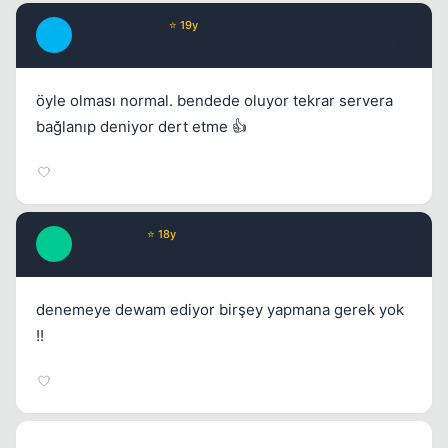
DangerWalker
⭐ 19y
D
17 yil once
#4
öyle olması normal. bendede oluyor tekrar servera
bağlanıp deniyor dert etme 👍
Fahmlugat
⭐ 18y
F
17 yil once
#5
denemeye dewam ediyor birşey yapmana gerek yok
!!