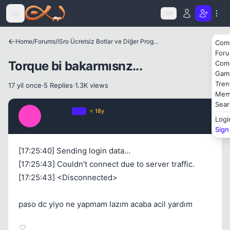
Icerige atla
TR
Kapat
Home
/
Forums
/
iSro Ücretsiz Botlar ve Diğer Programlar
Com
For
Torque bi bakarmısnz...
Com
Gam
Tren
17 yil once
·
5 Replies
·
1.3K views
Mem
Sear
hotanxx
OP
⭐ 18y
H
Logi
17 yil once
#1
Sign
Kapat
[17:25:40] Sending login data...
[17:25:43] Couldn't connect due to server traffic.
[17:25:43] <Disconnected>
paso dc yiyo ne yapmam lazım acaba acil yardım