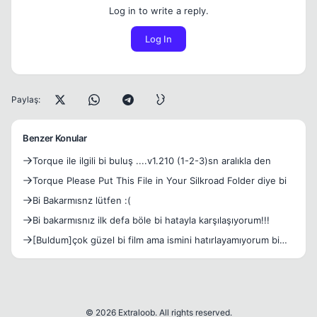
Log in to write a reply.
Log In
Paylaş:
Benzer Konular
Torque ile ilgili bi buluş ....v1.210 (1-2-3)sn aralıkla den
Torque Please Put This File in Your Silkroad Folder diye bi
Bi Bakarmısnz lütfen :(
Bi bakarmısnız ilk defa böle bi hatayla karşılaşıyorum!!!
[Buldum]çok güzel bi film ama ismini hatırlayamıyorum bi
bkı
© 2026 Extraloob. All rights reserved.