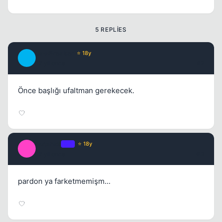
5 REPLIES
JawBreaker
⭐ 18y
J
17 yil once
#2
Önce başlığı ufaltman gerekecek.
hotanxx
OP
⭐ 18y
H
17 yil once
#3
pardon ya farketmemişm...