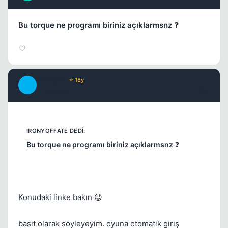
Bu torque ne programı biriniz açıklarmsnz
❓
TwiLighT
⭐ 18y
T
17 yil once
#10
Bu torque ne programı biriniz açıklarmsnz
❓
Konudaki linke bakın 😉
basit olarak söyleyeyim. oyuna otomatik giriş