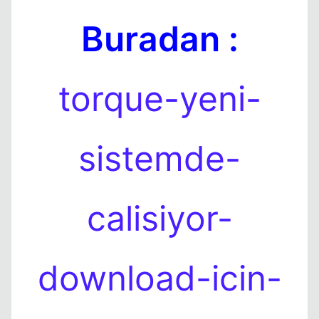
Buradan :
Kapat
torque-yeni-
sistemde-
calisiyor-
download-icin-
Kapat