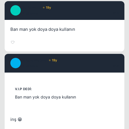
Old School
⭐ 19y
O
17 yil once
#15
Ban man yok doya doya kullanın
DangerWalker
⭐ 19y
D
17 yil once
#16
Ban man yok doya doya kullanın
inş 😁