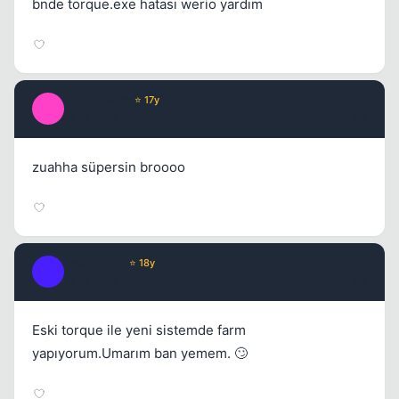
bnde torque.exe hatası werio yardım
Black Pearl
⭐ 17y
B
17 yil once
#5
zuahha süpersin broooo
Fre3sTyLe
⭐ 18y
F
17 yil once
#6
Eski torque ile yeni sistemde farm
yapıyorum.Umarım ban yemem. 🙄