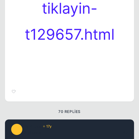
tiklayin-
t129657.html
Kapat
Kapat
70 REPLIES
Try2Love
⭐ 17y
T
17 yil once
#2