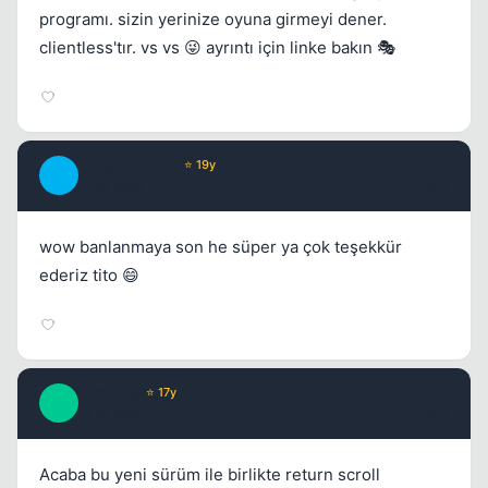
programı. sizin yerinize oyuna girmeyi dener.
clientless'tır. vs vs 😜 ayrıntı için linke bakın 🎭
DangerWalker
⭐ 19y
D
17 yil once
#11
wow banlanmaya son he süper ya çok teşekkür
ederiz tito 😄
Paradise
⭐ 17y
P
17 yil once
#12
Acaba bu yeni sürüm ile birlikte return scroll