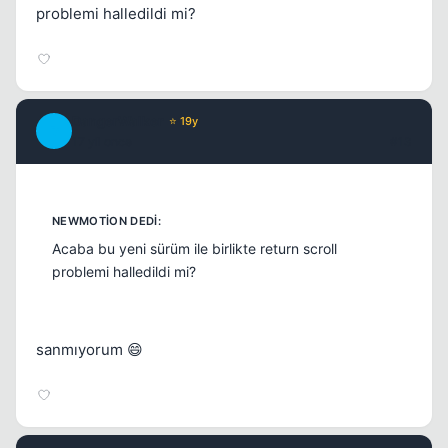
problemi halledildi mi?
DangerWalker
⭐ 19y
D
17 yil once
#13
Acaba bu yeni sürüm ile birlikte return scroll
problemi halledildi mi?
sanmıyorum 😄