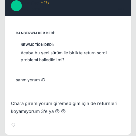
Paradise
⭐ 17y
P
17 yil once
#14
Acaba bu yeni sürüm ile birlikte return scroll
problemi halledildi mi?
sanmıyorum :D
Chara giremiyorum giremediğim için de returnleri
koyamıyorum 3'e ya 😢 😢