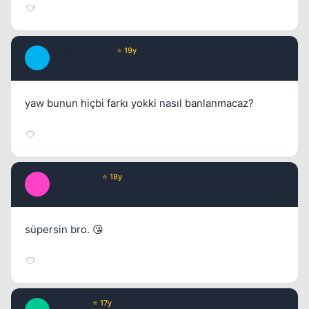
DangerWalker
⭐ 19y
D
17 yil once
#17
yaw bunun hiçbi farkı yokki nasıl banlanmacaz?
Dementhia
⭐ 18y
D
17 yil once
#18
süpersin bro. 😘
Paradise
⭐ 17y