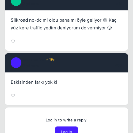
P
17 yil once
#19
Silkroad no-dc mi oldu bana mı öyle geliyor 😄 Kaç
yüz kere traffic yedim deniyorum dc vermiyor 🙄
deadmaster
⭐ 19y
D
17 yil once
#20
Eskisinden farkı yok ki
Log in to write a reply.
Log In