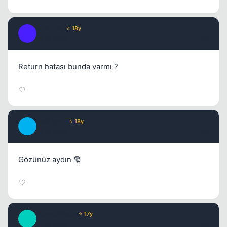
Achilles
⭐ 18y
A
17 yil once
#7
Return hatası bunda varmı ?
TwiLighT
⭐ 18y
T
17 yil once
#8
Gözünüz aydın 🎅
IronyOfFate
⭐ 17y
I
17 yil once
#9