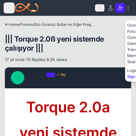
Icerige atla
TR
Home
/
Forums
/
iSro Ücretsiz Botlar ve Diğer Programlar
Com
For
||| Torque 2.0ß yeni sistemde
Com
Gam
çalışıyor |||
Tren
Mem
17 yil once
·
70 Replies
·
9.2K views
Sear
Logi
TitusPullo
OP
⭐ 19y
Sign
T
17 yil once
#1
Kapat
Torque 2.0a
yeni sistemde