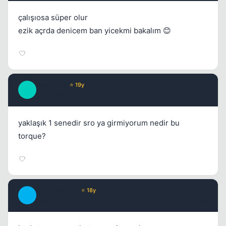
çalışıosa süper olur
Kapat
ezik açrda denicem ban yicekmi bakalım 😊
MoonLife
⭐ 19y
M
17 yil once
#3
Kapat
yaklaşık 1 senedir sro ya girmiyorum nedir bu
torque?
slayer03232
⭐ 18y
S
17 yil once
#4