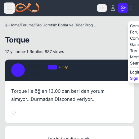
Icerige atla
TR
Home
/
Forums
/
iSro Ücretsiz Botlar ve Diğer Programlar
Com
For
Torque
Com
Gam
Tren
17 yil once
·
1 Replies
·
887 views
Mem
Sear
yasin2581
OP
⭐ 19y
Y
Logi
17 yil once
#1
Sign
Torque ile öğlen 13.00 dan beri deniyorum
almıyor...Durmadan Disconed veriyor..
Log in to write a reply.