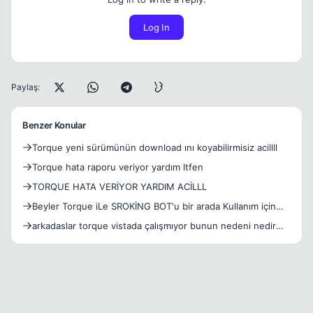
Log In
Paylaş:
Benzer Konular
Torque yeni sürümünün download ını koyabilirmisiz acillll
Torque hata raporu veriyor yardım ltfen
TORQUE HATA VERİYOR YARDIM ACİLLL
Beyler Torque iLe SROKİNG BOT'u bir arada Kullanım için
Yard
arkadaslar torque vistada çalışmıyor bunun nedeni nedir
acil