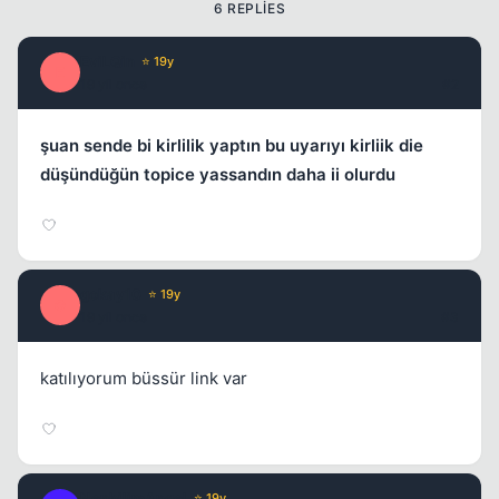
6 REPLIES
EviLQin
⭐ 19y
E
19 yil once
#2
şuan sende bi kirlilik yaptın bu uyarıyı kirliik die
düşündüğün topice yassandın daha ii olurdu
gokay10
⭐ 19y
G
19 yil once
#3
katılıyorum büssür link var
NephilimAngel
⭐ 19y