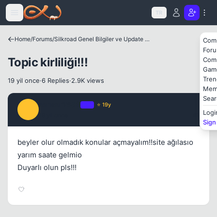
Icerige atla
TR
Home
/
Forums
/
Silkroad Genel Bilgiler ve Update Bilgileri
Com
Kapat
For
Topic kirliliği!!!
Com
Gam
Tren
19 yil once
·
6 Replies
·
2.9K views
Mem
Sear
sansar1693
OP
⭐ 19y
S
Logi
19 yil once
#1
Sign
beyler olur olmadık konular açmayalım!!site ağılasıo
Kapat
yarım saate gelmio
Duyarlı olun pls!!!