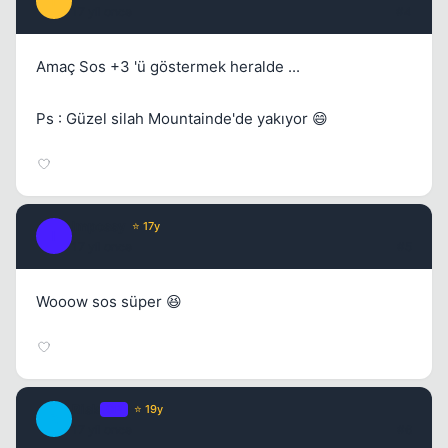
I
17 yil once
#4
Amaç Sos +3 'ü göstermek heralde ...
Ps : Güzel silah Mountainde'de yakıyor 😄
Kapat
Impossy
⭐ 17y
I
17 yil once
#5
Wooow sos süper 😆
Risk
OP
⭐ 19y
Kapat
R
17 yil once
#6