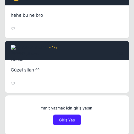
hehe bu ne bro
Temet Nosce
⭐ 17y
17 yil once
#20
Güzel silah ^^
Yanıt yazmak için giriş yapın.
Giriş Yap