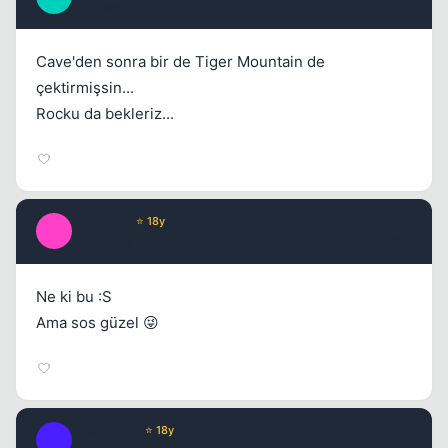
17 yil once
#9
Cave'den sonra bir de Tiger Mountain de
çektirmişsin...
Rocku da bekleriz...
Brooklyn
⭐ 18y
B
17 yil once
#10
Ne ki bu :S
Ama sos güzel 😜
Fre3sTyLe
⭐ 18y
F