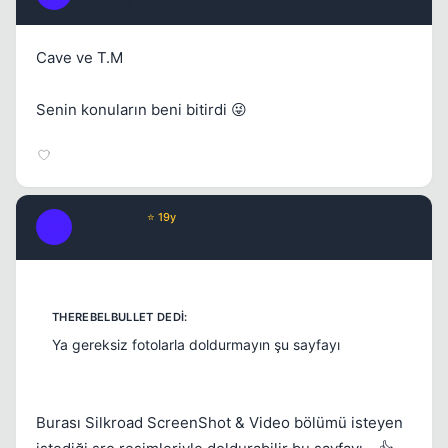
17 yil once
#11
Cave ve T.M
Senin konuların beni bitirdi 😜
Black Rain
⭐ 19y
B
17 yil once
#12
Ya gereksiz fotolarla doldurmayın şu sayfayı
Burası Silkroad ScreenShot & Video bölümü isteyen