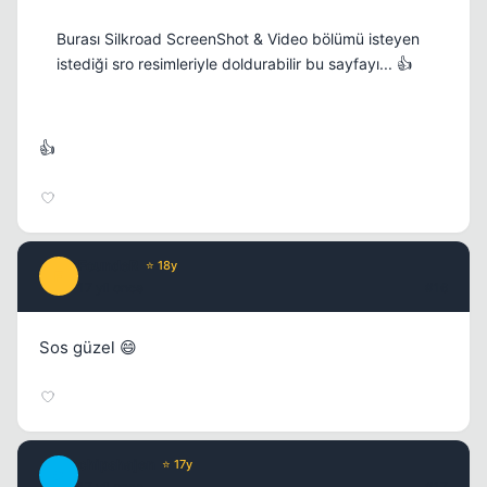
Burası Silkroad ScreenShot & Video bölümü isteyen
istediği sro resimleriyle doldurabilir bu sayfayı... 👍
👍
FoundeR
⭐ 18y
F
17 yil once
#16
Sos güzel 😄
chipshajen
⭐ 17y
C
17 yil once
#17