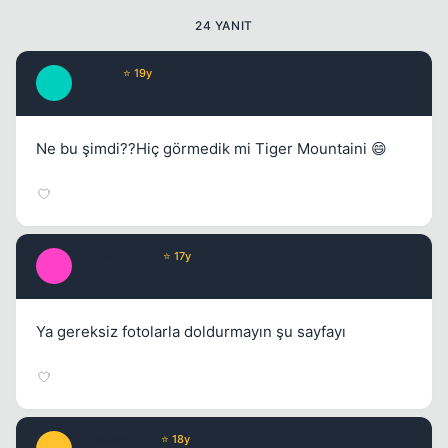
24 YANIT
Mirage
⭐ 19y
M
17 yil once
#2
Ne bu şimdi??Hiç görmedik mi Tiger Mountaini 😄
Kapat
_SilverLine_2
⭐ 17y
_
17 yil once
#3
Ya gereksiz fotolarla doldurmayın şu sayfayı
Kapat
infusserabLe
⭐ 18y