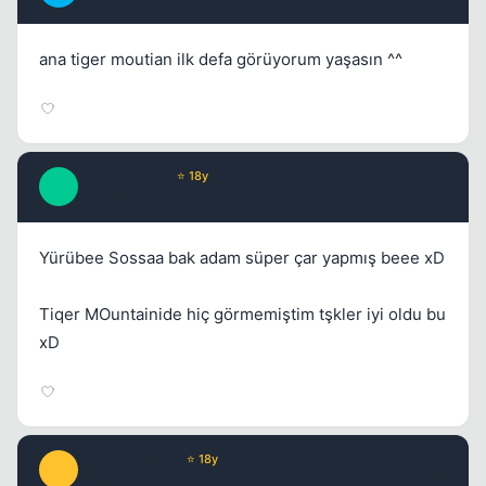
ana tiger moutian ilk defa görüyorum yaşasın ^^
ShapeShifter
⭐ 18y
S
17 yil once
#18
Yürübee Sossaa bak adam süper çar yapmış beee xD
Tiqer MOuntainide hiç görmemiştim tşkler iyi oldu bu
xD
LadySunBurN_
⭐ 18y
L
17 yil once
#19