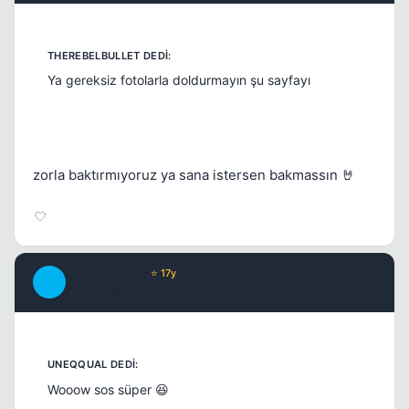
Ya gereksiz fotolarla doldurmayın şu sayfayı
Kapat
zorla baktırmıyoruz ya sana istersen bakmassın 🤘
SatanicTurtle
⭐ 17y
S
17 yil once
#7
Kapat
Wooow sos süper 😆