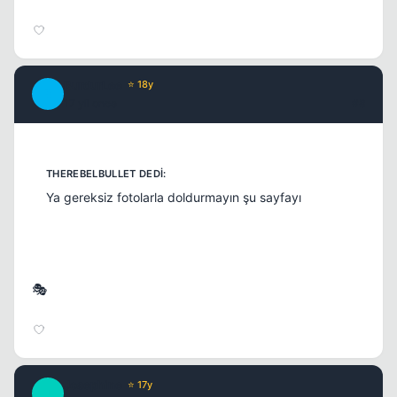
BurdurLee
⭐ 18y
B
17 yil once
#8
Ya gereksiz fotolarla doldurmayın şu sayfayı
🎭
Josephine
⭐ 17y
J