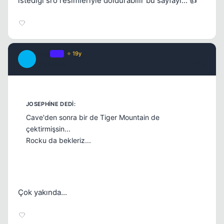
istediği sro resimleriyle doldurabilir bu sayfayı... 👍
Risk
OP
⭐ 19y
R
17 yil once
#13
Cave'den sonra bir de Tiger Mountain de
çektirmişsin...
Rocku da bekleriz...
Çok yakında...