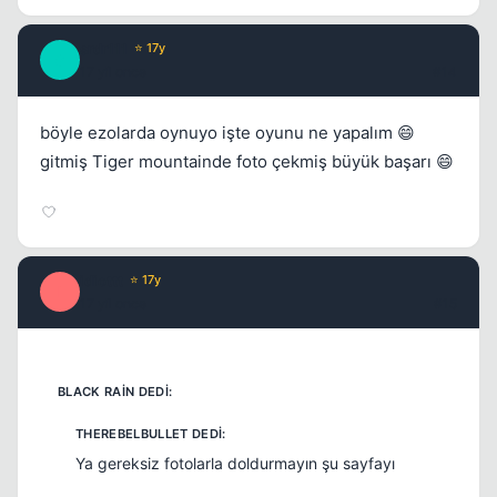
srdr111
⭐ 17y
S
17 yil once
#14
böyle ezolarda oynuyo işte oyunu ne yapalım 😄
gitmiş Tiger mountainde foto çekmiş büyük başarı 😄
idiottt
⭐ 17y
I
17 yil once
#15
Ya gereksiz fotolarla doldurmayın şu sayfayı