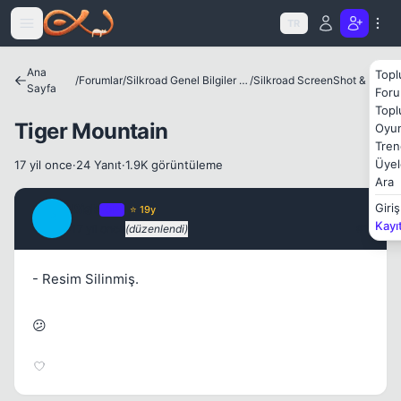
Icerige atla
TR
Kapat
Ana
Topl
/
Forumlar
/
Silkroad Genel Bilgiler ve Update Bilgileri
/
Silkroad ScreenShot & Video
Sayfa
Foru
Topl
Tiger Mountain
Oyun
Tren
Üyel
17 yil once
·
24 Yanıt
·
1.9K görüntüleme
Ara
Risk
Giriş
OP
⭐ 19y
R
Kapat
Kayı
17 yil once
(düzenlendi)
#1
- Resim Silinmiş.
😕