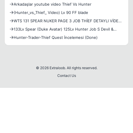
Arkadaşlar youtube video Thief Vs Hunter
(Hunter_vs_Thief_ Video) Lv 90 FF blade
WTS 131 SPEAR NUKER PAGE 3 JOB THİEF DETAYLI VİDEO
FOTO İÇİN WP WTS 129 SPEAR NUKER PAGE 2 JOB THİEF
133Lv Spear (Duke Avatar) 125Lv Hunter Job S Devil &
DETAYLI VİDEO FOTO İÇİN WP
132Lv Wizard/Cleric 120Lv Thief Job S Devil(Female) &
Hunter-Trader-Thief Quest İncelemesi (Done)
134Lv Spear 125Lv Hunter Job S Devil(Male)
© 2026 Extraloob. All rights reserved.
Contact Us