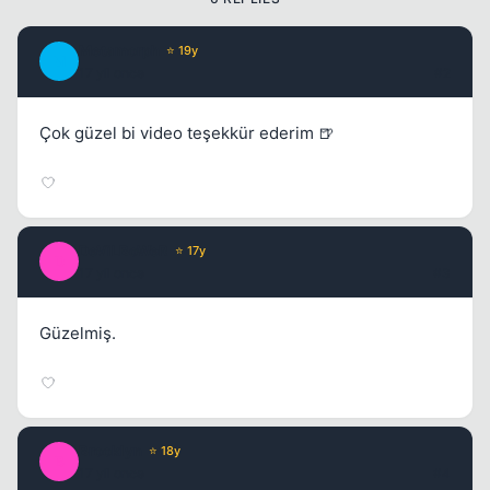
Metamorph
⭐ 19y
M
17 yil once
#2
Çok güzel bi video teşekkür ederim 🍺
DeViLBoWeR
⭐ 17y
D
17 yil once
#3
Güzelmiş.
Brooklyn
⭐ 18y
B
17 yil once
#4