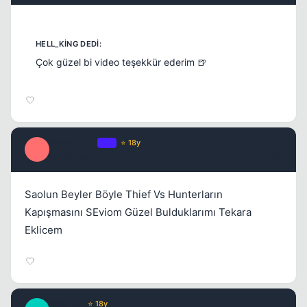
Çok güzel bi video teşekkür ederim 🍺
WariorSUN
OP
⭐ 18y
W
17 yil once
#5
Saolun Beyler Böyle Thief Vs Hunterların
Kapışmasını SEviom Güzel Bulduklarımı Tekara
Eklicem
zeki_ce
⭐ 18y