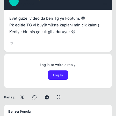
Z
17 yil once
#6
Evet güzel video da ben Tg ye koptum. 😄
Pk editle TG yi büyütmüşte kaplanı minicik kalmış.
Kediye binmiş çocuk gibi duruyor 😄
Log in to write a reply.
Log In
Paylaş:
Benzer Konular