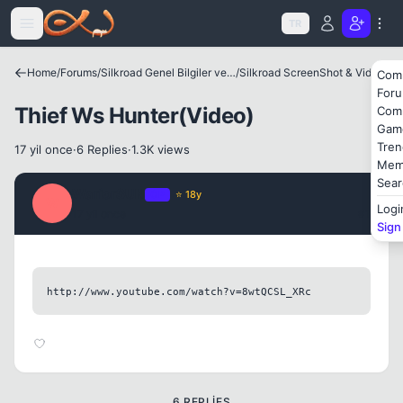
Icerige atla
TR
Home
/
Forums
/
Silkroad Genel Bilgiler ve Update Bilgileri
/
Silkroad ScreenShot & Video
Com
For
Kapat
Thief Ws Hunter(Video)
Com
Gam
Tren
17 yil once
·
6 Replies
·
1.3K views
Mem
Sear
WariorSUN
OP
⭐ 18y
W
Logi
17 yil once
#1
Sign
http://www.youtube.com/watch?v=8wtQCSL_XRc
Kapat
6 REPLIES