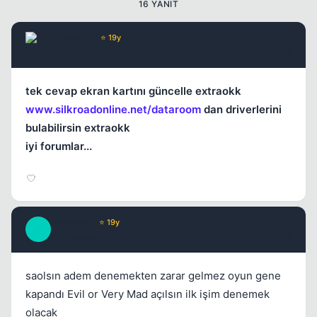
16 YANIT
Kapat
TheMyth_
⭐ 19y
18 yil once
#2
tek cevap ekran kartını güncelle extraokk
www.silkroadonline.net/dataroom
dan driverlerini
bulabilirsin extraokk
iyi forumlar...
Kapat
KaNaKaN
⭐ 19y
K
18 yil once
#3
saolsın adem denemekten zarar gelmez oyun gene
kapandı Evil or Very Mad açılsın ilk işim denemek
olacak