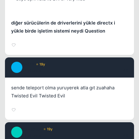
diğer sürücülerin de driverlerini yükle directx i
yükle birde işletim sistemi neydi Question
ShiZE
⭐ 19y
Kapat
S
18 yil once
#5
sende teleport olma yuruyerek atla gıt zuahaha
Twisted Evil Twisted Evil
KaNaKaN
⭐ 19y
K
18 yil once
#6