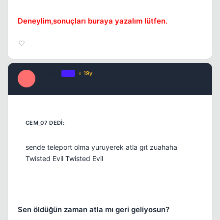
Deneylim,sonuçları buraya yazalım lütfen.
Xanthos
OP
⭐ 19y
X
18 yil once
#10
sende teleport olma yuruyerek atla gıt zuahaha
Twisted Evil Twisted Evil
Sen öldüğün zaman atla mı geri geliyosun?