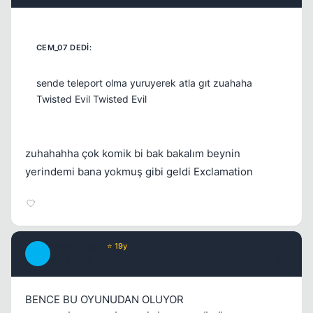
sende teleport olma yuruyerek atla gıt zuahaha
Twisted Evil Twisted Evil
zuhahahha çok komik bi bak bakalım beynin
yerindemi bana yokmuş gibi geldi Exclamation
greatfalcon
⭐ 19y
G
18 yil once
#7
BENCE BU OYUNUDAN OLUYOR