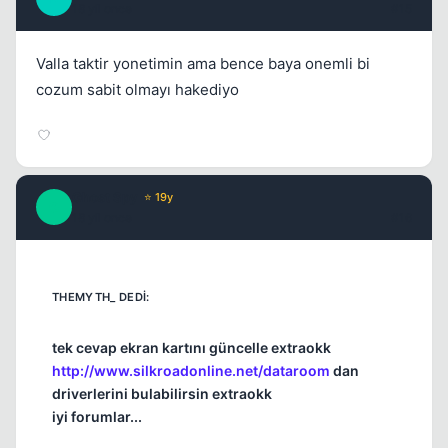
18 yil once
#15
Valla taktir yonetimin ama bence baya onemli bi
cozum sabit olmayı hakediyo
Ghost Spy
⭐ 19y
G
18 yil once
#16
tek cevap ekran kartını güncelle extraokk
http://www.silkroadonline.net/dataroom
dan
driverlerini bulabilirsin extraokk
iyi forumlar...