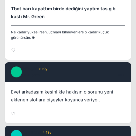
Tbot barı kapattım birde dediğini yaptım tas gibi
kastı Mr. Green
Ne kadar yükselirsen, uçmayı bilmeyenlere o kadar küçük
görünürsün. ☕
WOrteX
⭐ 19y
W
18 yil once
#14
Evet arkadaşım kesinlikle haklısın o sorunu yeni
eklenen slotlara bişeyler koyunca veriyo..
KaNaKaN
⭐ 19y
K