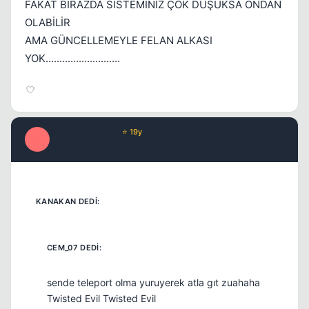
FAKAT BİRAZDA SİSTEMİNİZ ÇOK DÜŞÜKSA ONDAN
OLABİLİR
AMA GÜNCELLEMEYLE FELAN ALKASI
YOK...........................
afacan_gokhan
⭐ 19y
A
18 yil once
#8
sende teleport olma yuruyerek atla gıt zuahaha
Twisted Evil Twisted Evil