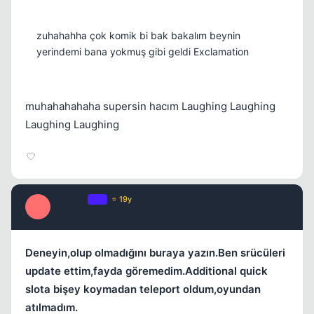
zuhahahha çok komik bi bak bakalım beynin
yerindemi bana yokmuş gibi geldi Exclamation
muhahahahaha supersin hacım Laughing Laughing
Laughing Laughing
Xanthos
OP
⭐ 19y
X
18 yil once
#9
Deneyin,olup olmadığını buraya yazın.Ben srücüleri
update ettim,fayda göremedim.Additional quick
slota bişey koymadan teleport oldum,oyundan
atılmadım.