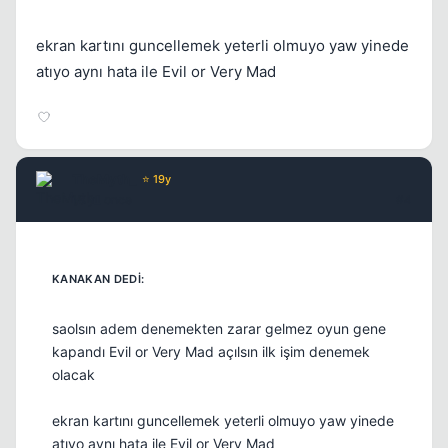
ekran kartını guncellemek yeterli olmuyo yaw yinede
Kapat
atıyo aynı hata ile Evil or Very Mad
TheMyth_
⭐ 19y
18 yil once
#4
Kapat
saolsın adem denemekten zarar gelmez oyun gene
kapandı Evil or Very Mad açılsın ilk işim denemek
olacak
ekran kartını guncellemek yeterli olmuyo yaw yinede
atıyo aynı hata ile Evil or Very Mad