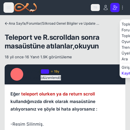
Icerige atla
TR
Ana Sayfa
/
Forumlar
/
Silkroad Genel Bilgiler ve Update Bilgileri
Topl
Foru
Teleport ve R.scrolldan sonra
Topl
Oyun
masaüstüne atılanlar,okuyun
Tren
Üyel
18 yil once
·
16 Yanıt
·
1.9K görüntüleme
Ara
Kapat
Giriş
Xanthos
OP
⭐ 19y
Kayı
X
18 yil once
(düzenlendi)
#1
Eğer
teleport olurken ya da return scroll
kullandığınızda direk olarak masaüstüne
atılıyorsanız ve şöyle bi hata alıyorsanız :
Kapat
-Resim Silinmiş.