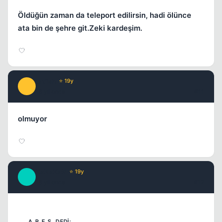
Öldüğün zaman da teleport edilirsin, hadi ölünce
ata bin de şehre git.Zeki kardeşim.
tatlish
⭐ 19y
T
18 yil once
#11
olmuyor
KaNaKaN
⭐ 19y
K
18 yil once
#12