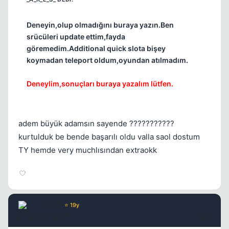
Deneyin,olup olmadığını buraya yazın.Ben
srücüleri update ettim,fayda
göremedim.Additional quick slota bişey
koymadan teleport oldum,oyundan atılmadım.
Deneylim,sonuçları buraya yazalım lütfen.
adem büyük adamsın sayende ???????????
kurtulduk be bende başarılı oldu valla saol dostum
TY hemde very muchlısından extraokk
Tweety
⭐ 19y
18 yil once
#13