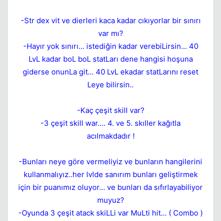
-Str dex vit ve dierleri kaca kadar cıkıyorlar bir sınırı
var mı?
-Hayır yok sınırı... istediğin kadar verebiLirsin... 40
LvL kadar boL boL statLarı dene hangisi hoşuna
giderse onunLa git... 40 LvL ekadar statLarını reset
Leye bilirsin..
-Kaç çeşit skill var?
-3 çeşit skill war.... 4. ve 5. skıller kağıtla
acılmakdadır !
-Bunları neye göre vermeliyiz ve bunların hangilerini
kullanmalıyız..her lvlde sanırım bunları geliştirmek
için bir puanımız oluyor... ve bunları da sıfırlayabiliyor
muyuz?
-Oyunda 3 çeşit atack skiLLi var MuLti hit... ( Combo )