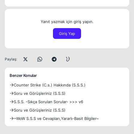
Yanıt yazmak için giriş yapın.
Giriş Yap
Paylaş:
Benzer Konular
Counter Strike (C.s.) Hakkında (S.S.S.)
Soru ve Görüşleriniz (S.S.S)
S.S.S. -Sıkça Sorulan Sorular- >>> v6
Soru ve Görüşleriniz (S.S.S)
~WoW S.S.S ve Cevapları,Yararlı-Basit Bilgiler~