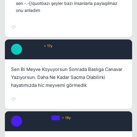
sen -.-[/quotbazı şeyler bazı insanlarla paylaşılmaz
onu anladım
By_DaDaS
⭐ 17y
B
17 yil once
#6
Sen Bi Meyve Koyuyorsun Sonrada Baslıga Canavar
Yazıyorsun. Daha Ne Kadar Sacma Olabilirki
hayatımızda hic meyvemi görmedik
NephilimAngel
OP
⭐ 19y
N
17 yil once
#7