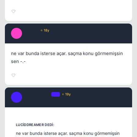
Castiela
⭐ 18y
C
17 yil once
#4
ne var bunda isterse açar. saçma konu görmemişsin
sen -.-
NephilimAngel
OP
⭐ 19y
N
17 yil once
#5
ne var bunda isterse açar. saçma konu görmemişsin