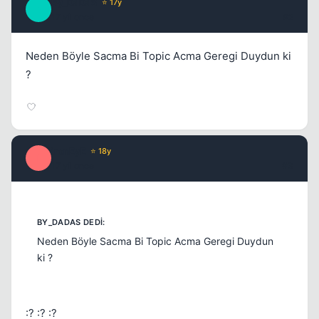
By_DaDaS
⭐ 17y
B
17 yil once
#2
Neden Böyle Sacma Bi Topic Acma Geregi Duydun ki
?
Kapat
ironEyE
⭐ 18y
I
17 yil once
#3
Neden Böyle Sacma Bi Topic Acma Geregi Duydun
ki ?
:? :? :?