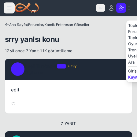
Icerige atla
TR
Ana Sayfa
/
Forumlar
/
Komik Enteresan Görseller
Topl
Foru
srry yanlsı konu
Topl
Oyun
Kapat
Tren
17 yil once
·
7 Yanıt
·
1.1K görüntüleme
Üyel
Ara
NephilimAngel
OP
⭐ 19y
N
Giriş
17 yil once
#1
Kayı
edit
7 YANIT