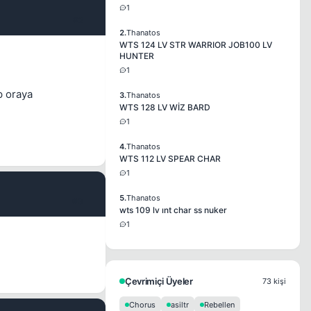
1
#2
2.
Thanatos
WTS 124 LV STR WARRIOR JOB100 LV
HUNTER
1
p oraya
3.
Thanatos
WTS 128 LV WİZ BARD
1
4.
Thanatos
WTS 112 LV SPEAR CHAR
1
5.
Thanatos
#3
wts 109 lv ınt char ss nuker
1
Çevrimiçi Üyeler
73 kişi
Chorus
asiltr
Rebellen