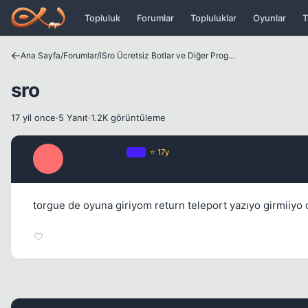
Icerige atla
Topluluk
Forumlar
Topluluklar
Oyunlar
T
Ana Sayfa
/
Forumlar
/
iSro Ücretsiz Botlar ve Diğer Programlar
sro
17 yil once
·
5 Yanıt
·
1.2K görüntüleme
blackcaptan
OP
⭐ 17y
B
17 yil once
torgue de oyuna giriyom return teleport yazıyo girmiiyo