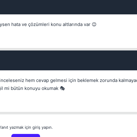
💎
sen hata ve çözümleri konu altlarında var 😉
Mevcut reputation puanın
-
Bounty miktarı
Kalıcı
1 gün
3 gün
7 gün
30 gün
1 ile 5000 arasında reputation puanı
Bu kullanıcının son içeriğini de sil
Kalış süresi
Spam hesabını hızlıca temizlemek için işaretleyin.
İptal
 inceleseniz hem cevap gelmesi için beklemek zorunda kalmaya
eğil mi bütün konuyu okumak 🎭
İptal
Konuyu Sil
İptal
Konuyu Taşı
İptal
Bounty Koy
Yanıt yazmak için giriş yapın.