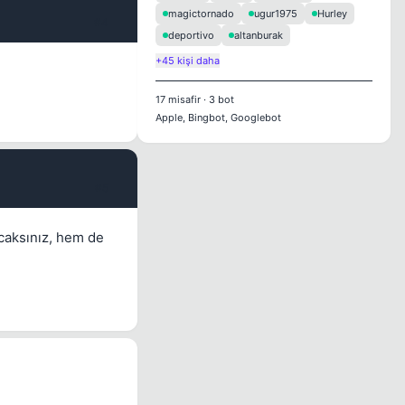
magictornado
ugur1975
Hurley
#4
deportivo
altanburak
+45 kişi daha
17
misafir
·
3
bot
Apple, Bingbot, Googlebot
#5
caksınız, hem de