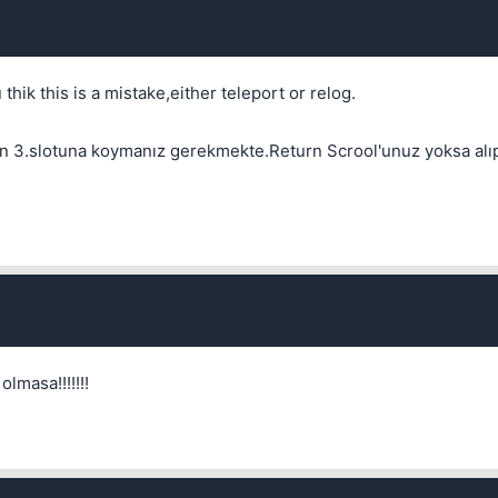
thik this is a mistake,either teleport or relog.
Kapat
ranın 3.slotuna koymanız gerekmekte.Return Scrool'unuz yoksa alı
lmasa!!!!!!!