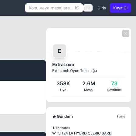
Giriş
Kayıt Ol
TR
E
ExtraLoob
ExtraLoob Oyun Topluluğu
#1
358K
2.6M
73
Üye
Mesaj
Çevrimiçi
🔥 Gündem
Tümü
1.
Thanatos
WTS 124 LV HYBRD CLERIC BARD