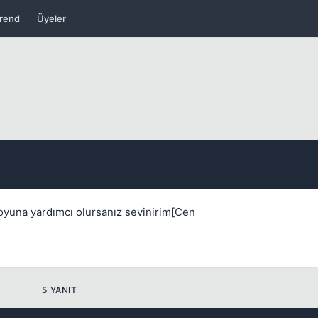
rend
Üyeler
Kapat
 oyuna yardımcı olursanız sevinirim[Cen
Kapat
5 YANIT