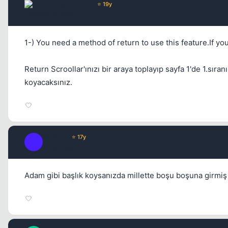
Chorus
Yönetici
⭐ 19y
17 yil once
1-) You need a method of return to use this feature.If you 
Return Scroollar'ınızı bir araya toplayıp sayfa 1'de 1.sı
koyacaksınız.
RapidLy
⭐ 17y
R
17 yil once
Adam gibi başlık koysanızda millette boşu boşuna girmiş o