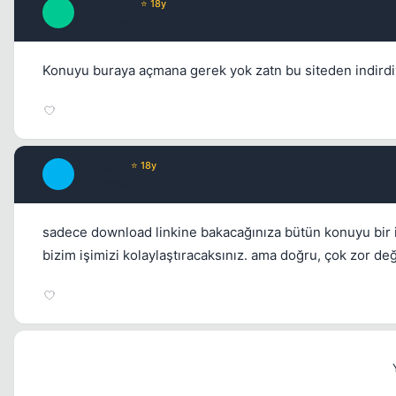
Fahmlugat
⭐ 18y
F
17 yil once
Konuyu buraya açmana gerek yok zatn bu siteden indirdiy
TwiLighT
⭐ 18y
T
17 yil once
sadece download linkine bakacağınıza bütün konuyu bir
bizim işimizi kolaylaştıracaksınız. ama doğru, çok zor d