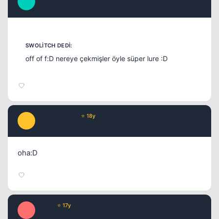
_
17 yil once
#6
off of f:D nereye çekmişler öyle süper lure :D
unique4ever_
⭐ 18y
U
17 yil once
#7
oha:D
idiottt
⭐ 17y
I
17 yil once
#8