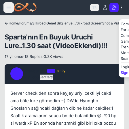
Icerige atla
TR
Home
/
Forums
/
Silkroad Genel Bilgiler ve Update Bilgileri
/
Silkroad ScreenShot & Video
Com
For
Sparta'nın En Buyuk Uruchi
Com
Gam
Lure..1.30 saat (VideoEklendi)!!!
Tren
Mem
17 yil once
·
18 Replies
·
3.3K views
Sear
Logi
iwontcry4u
OP
⭐ 19y
Sign
I
17 yil once
(edited)
#1
Kapat
Server check den sonra keyjey uriyi cekti iyi cekti
ama böle lure görmedim =) DWde Hyungho
Ghosların sağındaki dağların dibine kadar cektiler.1
Saatlik aramalarım soucu bn de bulabildim 😄. %0 hp
si wardı xP En sonnda her zmnki gibi biri cıktı bozdu