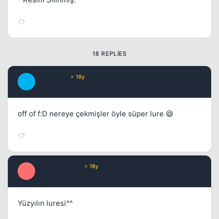
18 REPLIES
Kapat
BurdurLee
⭐ 18y
B
17 yil once
#2
off of f:D nereye çekmişler öyle süper lure 😄
Optimus Prime
⭐ 18y
O
17 yil once
#3
Kapat
Yüzyılın luresi^^