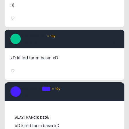
:))
ShapeShifter
⭐ 18y
S
17 yil once
#11
xD killed tarım basın xD
iwontcry4u
OP
⭐ 19y
I
17 yil once
#12
xD killed tarım basın xD