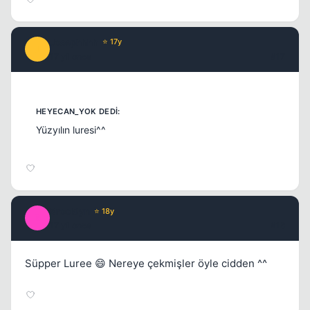
Josephhhh
⭐ 17y
J
17 yil once
#17
Yüzyılın luresi^^
Brooklyn
⭐ 18y
B
17 yil once
#18
Süpper Luree 😄 Nereye çekmişler öyle cidden ^^