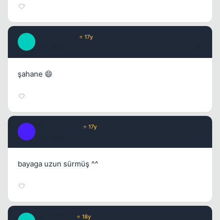
MMe_Nobles
⭐ 17y
M
17 yil once
#4
Kapat
şahane 😄
TillDoomsDAY
⭐ 17y
T
17 yil once
#5
bayaga uzun sürmüş ^^
_MaGiCiNe_
⭐ 18y