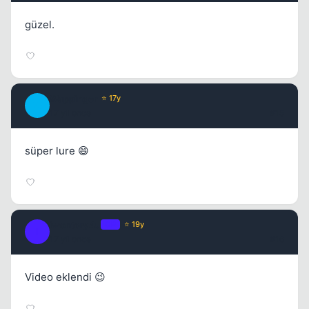
güzel.
Wappinger
⭐ 17y
W
17 yil once
#15
süper lure 😄
iwontcry4u
OP
⭐ 19y
I
17 yil once
#16
Video eklendi 😉