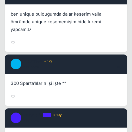
ben unique bulduğumda dalar keserim valla
ömrümde unique kesememişim bide luremi
yapcam:D
chipshajen
⭐ 17y
C
17 yil once
#9
300 Sparta'lıların işi işte ^^
iwontcry4u
OP
⭐ 19y
I
17 yil once
#10