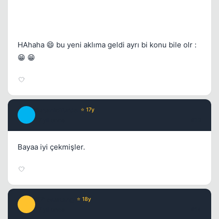
HAhaha 😄 bu yeni aklıma geldi ayrı bi konu bile olr :
😁 😁
SatanicTurtle
⭐ 17y
S
17 yil once
#13
Bayaa iyi çekmişler.
67' Mustang
⭐ 18y
6
17 yil once
#14