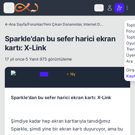
Icerige atla
TR
Kapat
Ana Sayfa
/
Forumlar
/
Yeni Çıkan Donanımlar, Internet Dünyası ve Benzer Konular
Topl
Foru
Sparkle'dan bu sefer harici ekran
Topl
Oyun
kartı: X-Link
Tren
Üyel
17 yil once
·
5 Yanıt
·
973 görüntüleme
Ara
Giriş
Chorus
OP
Yönetici
⭐ 19y
Kapat
Kayı
17 yil once
#1
Sparkle'dan bu sefer harici ekran kartı: X-Link
Şimdiye kadar hep ekran kartlarıyla tanıdığımız
Sparkle, şimdi yine bir ekran kartı duyuruyor, ama bu
Kapat