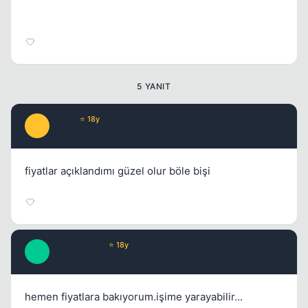
5 YANIT
Agilla
⭐ 18y
A
17 yil once
#2
fiyatlar açıklandımı güzel olur böle bişi
NiGHTMaRe
⭐ 18y
N
17 yil once
#3
hemen fiyatlara bakıyorum.işime yarayabilir...