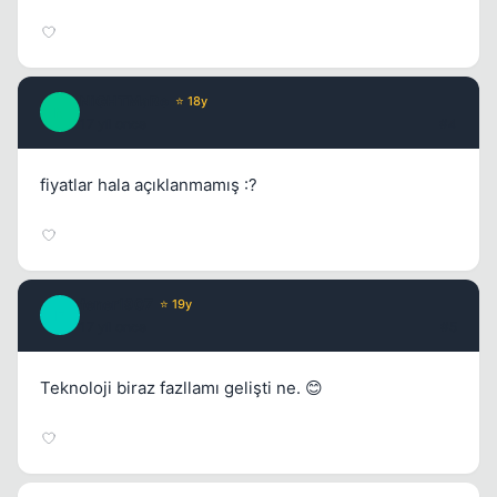
NiGHTMaRe
⭐ 18y
N
17 yil once
#4
fiyatlar hala açıklanmamış :?
fener1907
⭐ 19y
F
17 yil once
#5
Teknoloji biraz fazllamı gelişti ne. 😊