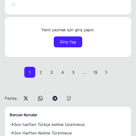
Yanıt yazmak için giriş yapın.
Giriş Yap
1
2
3
4
5
...
19
Paylaş:
Benzer Konular
Son harften Türkçe kelime türetmece.
Son Harften Kelime Türetmece