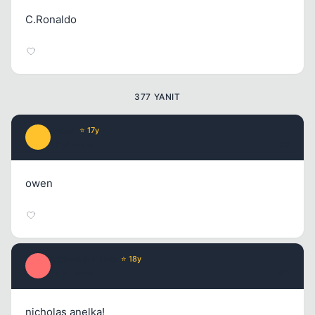
C.Ronaldo
Kapat
377 YANIT
WosT
⭐ 17y
W
17 yil once
#2
Kapat
owen
Optimus Prime
⭐ 18y
O
17 yil once
#3
Kapat
nicholas anelka!