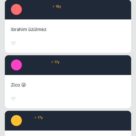
Optimus Prime
⭐ 18y
O
17 yil once
#6
ibrahim üzülmez
ImmorTaLGoD
⭐ 17y
I
17 yil once
#7
Zico 😜
WosT
⭐ 17y
W
17 yil once
#8