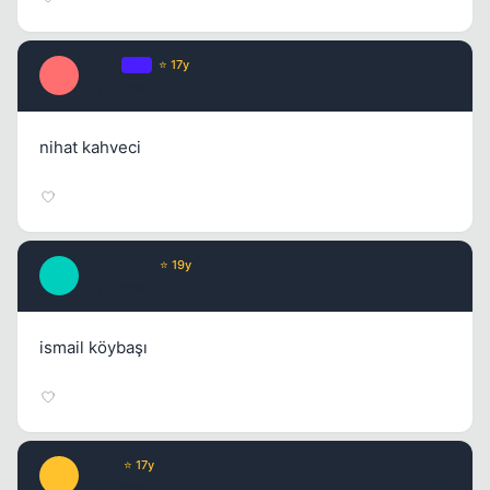
idiottt
OP
⭐ 17y
I
17 yil once
#16
nihat kahveci
AnnaNova
⭐ 19y
A
17 yil once
#17
ismail köybaşı
WosT
⭐ 17y
W
17 yil once
#18