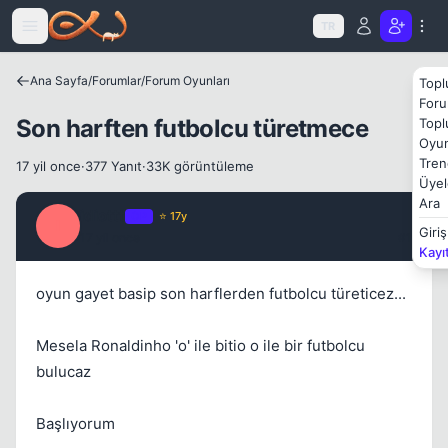
Icerige atla
TR
Ana Sayfa
/
Forumlar
/
Forum Oyunları
Topl
Foru
Son harften futbolcu türetmece
Topl
Kapat
Oyun
Tren
17 yil once
·
377 Yanıt
·
33K görüntüleme
Üyel
Ara
idiottt
OP
⭐ 17y
I
Giriş
17 yil once
#1
Kayı
oyun gayet basip son harflerden futbolcu türeticez...
Kapat
Mesela Ronaldinho 'o' ile bitio o ile bir futbolcu
bulucaz
Başlıyorum