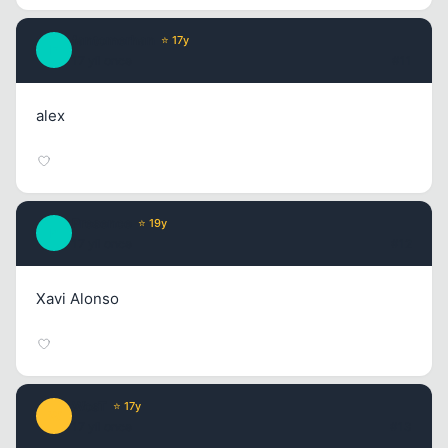
fantomerhan
⭐ 17y
F
17 yil once
#11
alex
Presence
⭐ 19y
P
17 yil once
#12
Xavi Alonso
WosT
⭐ 17y
W
17 yil once
#13