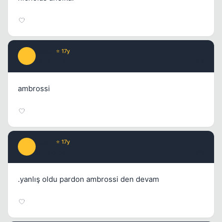
WosT
⭐ 17y
W
17 yil once
#4
Kapat
ambrossi
WosT
⭐ 17y
W
17 yil once
#5
Kapat
.yanlış oldu pardon ambrossi den devam