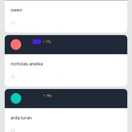
owen
idiottt
OP
⭐ 17y
I
17 yil once
#14
nicholas anelka
AnnaNova
⭐ 19y
A
17 yil once
#15
arda turan