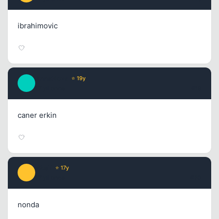
ibrahimovic
AnnaNova
⭐ 19y
A
17 yil once
#19
caner erkin
WosT
⭐ 17y
W
17 yil once
#20
nonda