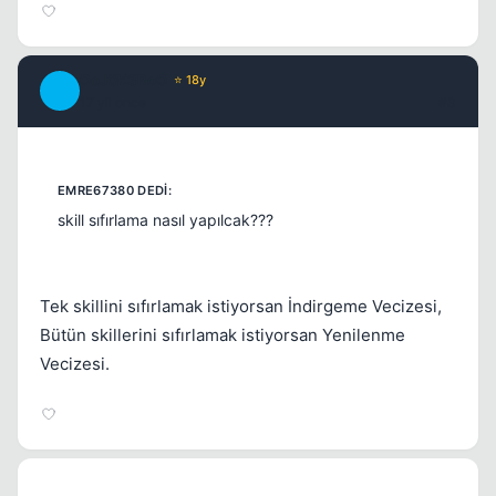
OoJ0K3RoO
⭐ 18y
O
17 yil once
#3
skill sıfırlama nasıl yapılcak???
Tek skillini sıfırlamak istiyorsan İndirgeme Vecizesi,
Bütün skillerini sıfırlamak istiyorsan Yenilenme
Vecizesi.