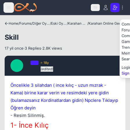
Icerige atla
TR
Home
/
Forums
/
Diğer Oyunlar
/
Eski Oyunlar
/
Karahan Online
/
Karahan Online Genel Bilgiler
Com
For
Skill
Com
Gam
Tren
17 yil once
·
3 Replies
·
2.8K views
Mem
Sear
Pro
OP
⭐ 18y
P
Logi
17 yil once
(edited)
#1
Sign
Kapat
Öncelikle 3 silahdan ( ince kılıç - uzun mızrak -
Kama) birine karar verin ve resimdeki yere gidin
(bulamazsanız Kordinatlardan gidin) Npclere Tıklayıp
Öğren deyin
- Resim Silinmiş.
1- İnce Kılıç