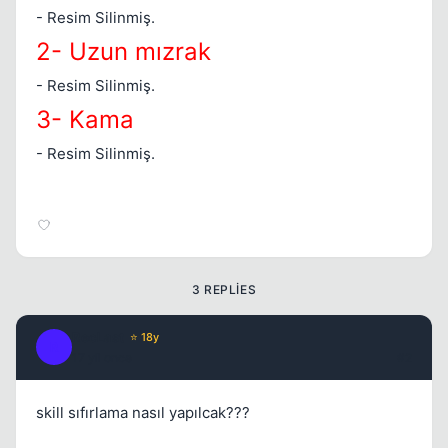
- Resim Silinmiş.
2- Uzun mızrak
- Resim Silinmiş.
3- Kama
- Resim Silinmiş.
3 REPLIES
RecLast
⭐ 18y
R
17 yil once
#2
skill sıfırlama nasıl yapılcak???