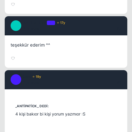
_AnTiPaTicK_
OP
⭐ 17y
_
17 yil once
#4
teşekkür ederim ^^
Kobe
⭐ 19y
K
17 yil once
#5
4 kişi bakıor bi kişi yorum yazmıor :S