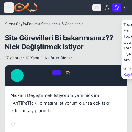
Icerige atla
TR
Kapat
Ana Sayfa
/
Forumlar
/
İstekleriniz & Önerileriniz
Topl
Foru
Site Görevilleri Bi bakarmısınız??
Topl
Oyun
Nick Değiştirmek istiyor
Tren
Üyel
17 yil once
·
10 Yanıt
·
1.1K görüntüleme
Ara
Giriş
_AnTiPaTicK_
OP
⭐ 17y
Kayı
_
Kapat
17 yil once
#1
Nickimi Değiştirmek İstiyorum yeni nick im
_AnTiPaTicK_ olmasını istiyorum olursa çok tşkr
ederim saygılarımla...
Kapat