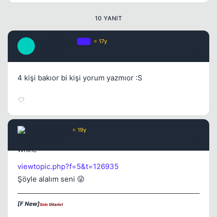
10 YANIT
_AnTiPaTicK_
OP
⭐ 17y
_
17 yil once
#2
4 kişi bakıor bi kişi yorum yazmıor :S
Kapat
Wax Whine
⭐ 19y
17 yil once
#3
viewtopic.php?f=5&t=126935
Şöyle alalım seni 😜
[F New]
Solo
Gitarist