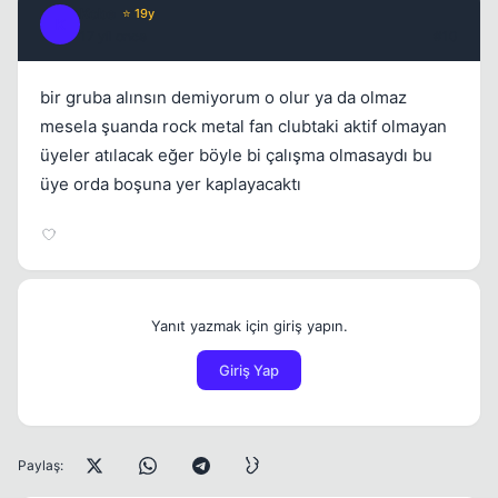
Kobe
⭐ 19y
K
17 yil once
#10
bir gruba alınsın demiyorum o olur ya da olmaz
mesela şuanda rock metal fan clubtaki aktif olmayan
üyeler atılacak eğer böyle bi çalışma olmasaydı bu
üye orda boşuna yer kaplayacaktı
Yanıt yazmak için giriş yapın.
Giriş Yap
Paylaş: