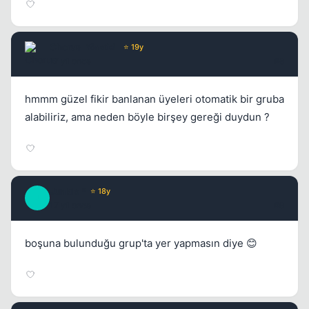
Chorus
Yönetici
⭐ 19y
17 yil once
#8
hmmm güzel fikir banlanan üyeleri otomatik bir gruba
alabiliriz, ama neden böyle birşey gereği duydun ?
Junkie *
⭐ 18y
J
17 yil once
#9
boşuna bulunduğu grup'ta yer yapmasın diye 😊