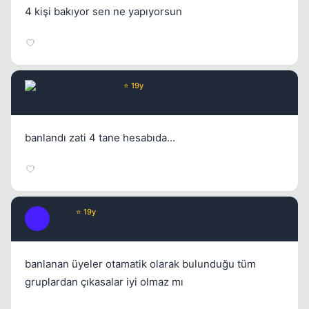
4 kişi bakıyor sen ne yapıyorsun
Chorus
Yönetici
⭐ 19y
17 yil once
#6
banlandı zati 4 tane hesabıda...
Kobe
⭐ 19y
K
17 yil once
#7
banlanan üyeler otamatik olarak bulunduğu tüm
gruplardan çıkasalar iyi olmaz mı