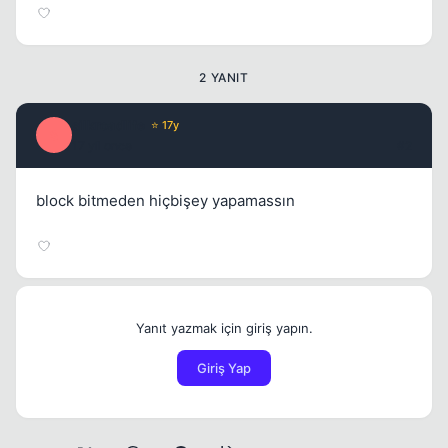
2 YANIT
silkroadlife
⭐ 17y
S
17 yil once
#2
block bitmeden hiçbişey yapamassın
Yanıt yazmak için giriş yapın.
Giriş Yap