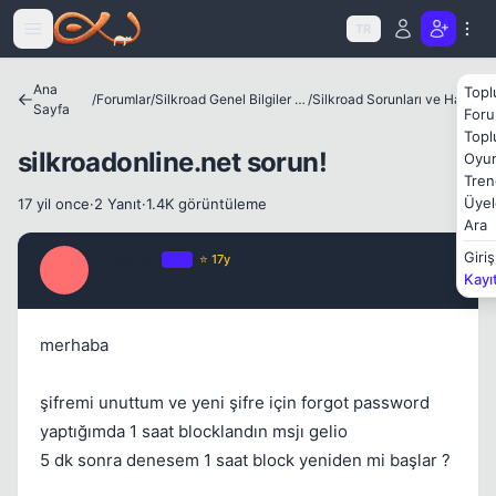
Icerige atla
TR
Kapat
Ana
Topl
/
Forumlar
/
Silkroad Genel Bilgiler ve Update Bilgileri
/
Silkroad Sorunları ve Hataları
Sayfa
Foru
Topl
silkroadonline.net sorun!
Oyun
Tren
Üyel
17 yil once
·
2 Yanıt
·
1.4K görüntüleme
Ara
Hyperion
Giriş
OP
⭐ 17y
H
Kayı
17 yil once
#1
merhaba
şifremi unuttum ve yeni şifre için forgot password
yaptığımda 1 saat blocklandın msjı gelio
5 dk sonra denesem 1 saat block yeniden mi başlar ?